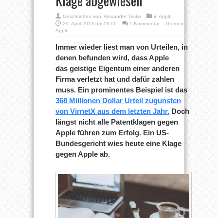
Klage abgewiesen
Geschrieben von:
Alexander Trisko
in
Apple
29. April 2013 um 19:00
1 Kommentar
Themen:
Apple
Immer wieder liest man von Urteilen, in
denen befunden wird, dass Apple
das geistige Eigentum einer anderen
Firma verletzt hat und dafür zahlen
muss. Ein prominentes Beispiel ist das
368 Millionen Dollar Urteil zugunsten
von VirnetX aus dem letzten Jahr.
Doch
längst nicht alle Patentklagen gegen
Apple führen zum Erfolg. Ein US-
Bundesgericht wies heute eine Klage
gegen Apple ab.