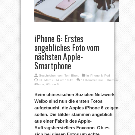
iPhone 6: Erstes
angebliches Foto vom
nächsten Apple-
Smartphone
Geschrieben von:
Toni Ebert
in
iPhone & iPod
31. März 2014 um 18:42
11 Kommentare
Themen:
iPhone
,
iPhone 6
Beim chinesischen Sozialen Netzwerk
Weibo sind nun die ersten Fotos
aufgetaucht, die Apples iPhone 6 zeigen
sollen. Die Bilder stammen angeblich
aus einer Fabrik des Apple-
Auftragsherstellers Foxconn. Ob es
sich bei diesen Fotos um echte