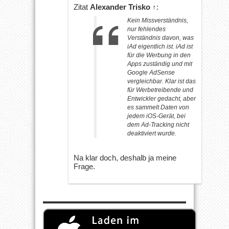
Zitat
Alexander Trisko
↑
:
Kein Missverständnis,
nur fehlendes
Verständnis davon, was
iAd eigentlich ist. iAd ist
für die Werbung in den
Apps zuständig und mit
Google AdSense
vergleichbar. Klar ist das
für Werbetreibende und
Entwickler gedacht, aber
es sammelt Daten von
jedem iOS-Gerät, bei
dem Ad-Tracking nicht
deaktiviert wurde.
Na klar doch, deshalb ja meine
Frage.