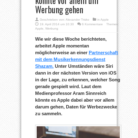
könnte vor allem um
Werbung gehen
Geschrieben von:
Alexander Trisko
in
Apple
19. April 2014 um 10:30
6 Kommentare
Themen:
Apple
,
Werbung
Wie wir diese Woche berichteten,
arbeitet Apple momentan
möglicherweise an einer
Partnerschaft
mit dem Musikerkennungsdienst
Shazam.
Unter Umständen wäre Siri
dann in der nächsten Version von iOS
in der Lage, zu erkennen, welcher Song
gerade gespielt wird. Laut dem
Medienprofessor Aram Sinnreich
könnte es Apple dabei aber vor allem
darum gehen, Daten für Werbezwecke
zu sammeln.