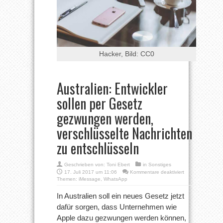
Hacker, Bild: CC0
Australien: Entwickler
sollen per Gesetz
gezwungen werden,
verschlüsselte Nachrichten
zu entschlüsseln
Geschrieben von:
Toni Ebert
in
Sonstiges
für
17. Juli 2017 um 11:06
Kommentare deaktiviert
Australien:
Themen:
iMessage
,
WhatsApp
Entwickler
sollen
In Australien soll ein neues Gesetz jetzt
per
dafür sorgen, dass Unternehmen wie
Gesetz
gezwungen
Apple dazu gezwungen werden können,
werden,