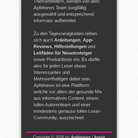
Themenfeldern, werden von dem
Apfelnews Team sorgfältig
ausgewählt und entsprechend
informativ aufbereitet.
Zu den Tagesneuigkeiten reihen
sich auch
Anleitungen
,
App-
Reviews
,
Hilfestellungen
und
Leitfäden für Neueinsteiger
sowie Produkttests ein. Es dürfte
also für jeden Leser etwas
Interessantes und
Mehrwerthaltiges dabei sein.
Apfelnews ist eine Plattform
welche vor allem der gesunde Mix
aus informativen Content, einem
tollen Autorenteam und einer
mindestens genauso tollen Leser-
Community, auszeichnet.
Copyright © 2026 by
Apfelnews
|
Apple