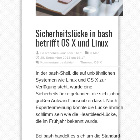
Sicherheitslücke in bash
betrifft OS X und Linux
Geschrieben von:
Toni Ebert
in
Mac
25. September 2014 um 15:17
für
Kommentare deaktiviert
Themen:
OS X
Sicherheitslücke
in
In der bash-Shell, die auf unixähnlichen
bash
Systemen wie Linux und OS X zur
betrifft
OS
Verfügung steht, wurde eine
X
Sicherheitslücke gefunden, die sich „ohne
und
Linux
großen Aufwand“ ausnutzen lässt. Nach
Expertenmeinung könnte die Lücke ähnlich
schlimm sein wie die Heartbleed-Lücke,
die im Frühjahr bekannt wurde.
Bei bash handelt es sich um die Standard-