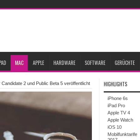
27
iPhone 18 Pro: Diese 3 großen Upgrades bringt das Top-Modell
dget werden
Apple übernimmt Softwarefirma PlasmaSolve
iPhone Air 2 für A
ember erscheinen
Gebrauchte Mac-Systeme: Eine wirtschaftliche und nachhalti
im 2. Quartal
Apple verbucht Rekordzahlen im dritten Quartal 2026
sinkende Preise
PAD
MAC
APPLE
HARDWARE
SOFTWARE
GERÜCHTE
HIGHLIGHTS
andidate 2 und Public Beta 5 veröffentlicht
iPhone 6s
iPad Pro
Apple TV 4
Apple Watch
iOS 10
Mobilfunktarife
2017