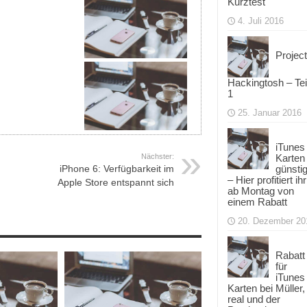
Kurztest
4. Juli 2016
Project
Hackingtosh – Tei
1
25. Januar 2016
iTunes
Nächster:
Karten
iPhone 6: Verfügbarkeit im
günsti
– Hier profitiert ihr
Apple Store entspannt sich
ab Montag von
einem Rabatt
20. Dezember 20
Rabatt
für
iTunes
Karten bei Müller,
real und der