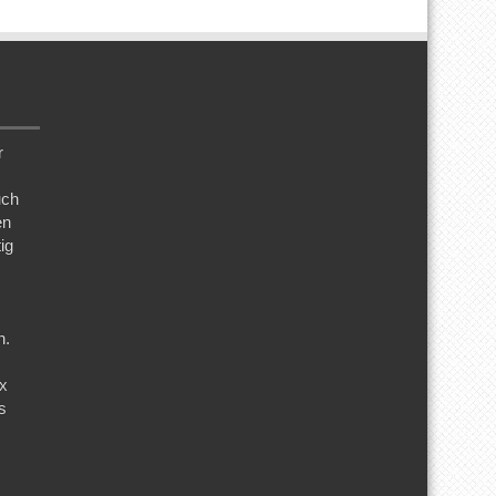
r
uch
en
ig
n.
ix
s