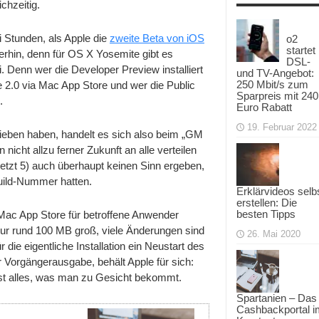
chzeitig.
Candidate
2
und
i Stunden, als Apple die
zweite Beta von iOS
o2
Public
Beta
startet
iterhin, denn für OS X Yosemite gibt es
5
DSL-
 Denn wer die Developer Preview installiert
veröffentlicht
und TV-Angebot:
250 Mbit/s zum
2.0 via Mac App Store und wer die Public
Sparpreis mit 240
.
Euro Rabatt
19. Februar 2022
ieben haben, handelt es sich also beim „GM
 nicht allzu ferner Zukunft an alle verteilen
 jetzt 5) auch überhaupt keinen Sinn ergeben,
Build-Nummer hatten.
Erklärvideos selb
erstellen: Die
besten Tipps
m Mac App Store für betroffene Anwender
 nur rund 100 MB groß, viele Änderungen sind
26. Mai 2020
die eigentliche Installation ein Neustart des
r Vorgängerausgabe, behält Apple für sich:
ist alles, was man zu Gesicht bekommt.
Spartanien – Das
Cashbackportal i