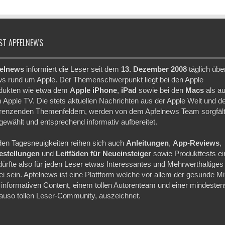
ST APFELNEWS
elnews
informiert die Leser seit dem
13. Dezember 2008
täglich übe
s rund um Apple. Der Themenschwerpunkt liegt bei den Apple
dukten wie etwa dem
Apple iPhone
,
iPad
sowie bei den
Macs
als a
 Apple TV. Die stets aktuellen Nachrichten aus der Apple Welt und d
renzenden Themenfeldern, werden von dem Apfelnews Team sorgfält
gewählt und entsprechend informativ aufbereitet.
den Tagesneuigkeiten reihen sich auch
Anleitungen
,
App-Reviews
,
festellungen
und
Leitfäden für Neueinsteiger
sowie Produkttests ei
dürfte also für jeden Leser etwas Interessantes und Mehrwerthaltiges
ei sein. Apfelnews ist eine Plattform welche vor allem der gesunde M
 informativen Content, einem tollen Autorenteam und einer mindesten
auso tollen Leser-Community, auszeichnet.