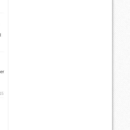
l
ger
15