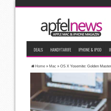
AKTUELLE NACHRICHTEN
Apple testet zwei neue Display-Panels für iPhone-Modelle 20
Apples Smartbrille könnte das nächste große Gesundheits-Ga
Apples vermutete AirPods mit Kameras sollen bereits im Sept
Apple erzielt 49 Prozent des weltweiten Smartphone-Umsatzes 
Tim Cook: Mehr Speicherlieferanten bedeuten nicht zwingend 
DEALS
HANDYTARIFE
IPHONE & IPOD
I
Home
»
Mac
»
OS X Yosemite: Golden Master C