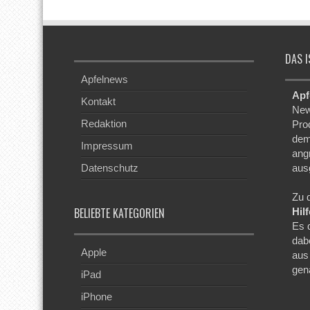
DAS I
Apfelnews
Apf
Kontakt
New
Redaktion
Pro
dem
Impressum
ang
Datenschutz
aus
Zu 
BELIEBTE KATEGORIEN
Hil
Es 
dab
Apple
aus
gen
iPad
iPhone