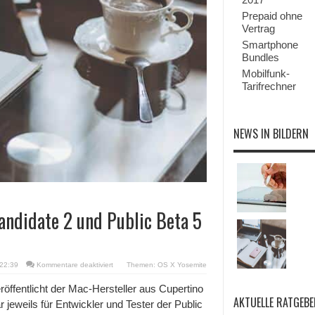
Prepaid ohne
Vertrag
Smartphone
Bundles
Mobilfunk-
Tarifrechner
NEWS IN BILDERN
andidate 2 und Public Beta 5
für
 22:39
Kommentare deaktiviert
Themen:
OS X Yosemite
OS
X
röffentlicht der Mac-Hersteller aus Cupertino
Yosemite:
AKTUELLE RATGEBE
jeweils für Entwickler und Tester der Public
Golden
Master