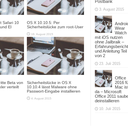
Postbank
3. August 2015
t Safari 10
OS X 10.10.5: Per
Androi
 und El
Sicherheitslücke zum root-User
Wear
Watch
16. August 2015
mit iOS nutzen
ohne Jailbraik –
Erfahrungsbericht
und Anleitung Teil
von 2
23. Juli 2015
Office
2016 f
itte Beta von
Sicherheitslücke in OS X
Mac is
er verteilt
10.10.4 lässt Malware ohne
Passwort-Eingabe installieren
da – Microsoft
Office 2011 saub
4. August 2015
deinstallieren
10. Juli 2015