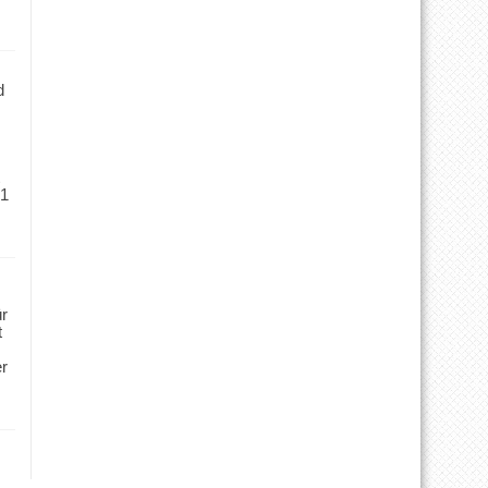
d
 1
ür
t
er