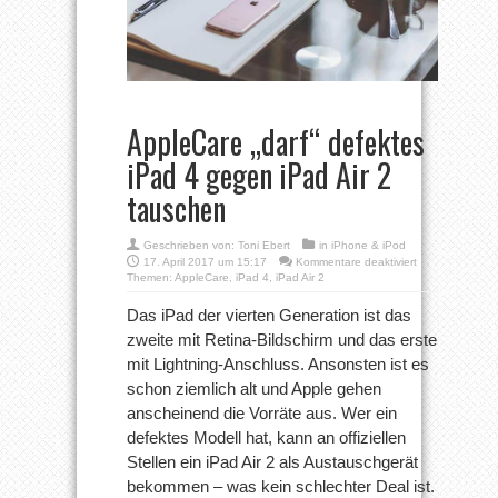
AppleCare „darf“ defektes
iPad 4 gegen iPad Air 2
tauschen
Geschrieben von:
Toni Ebert
in
iPhone & iPod
für
17. April 2017 um 15:17
Kommentare deaktiviert
AppleCare
Themen:
AppleCare
,
iPad 4
,
iPad Air 2
„darf“
defektes
Das iPad der vierten Generation ist das
iPad
zweite mit Retina-Bildschirm und das erste
4
gegen
mit Lightning-Anschluss. Ansonsten ist es
iPad
schon ziemlich alt und Apple gehen
Air
2
anscheinend die Vorräte aus. Wer ein
tauschen
defektes Modell hat, kann an offiziellen
Stellen ein iPad Air 2 als Austauschgerät
bekommen – was kein schlechter Deal ist.