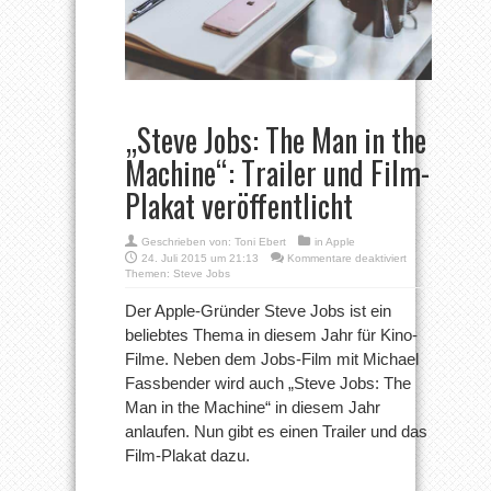
„Steve Jobs: The Man in the
Machine“: Trailer und Film-
Plakat veröffentlicht
Geschrieben von:
Toni Ebert
in
Apple
für
24. Juli 2015 um 21:13
Kommentare deaktiviert
„Steve
Themen:
Steve Jobs
Jobs:
The
Der Apple-Gründer Steve Jobs ist ein
Man
beliebtes Thema in diesem Jahr für Kino-
in
the
Filme. Neben dem Jobs-Film mit Michael
Machine“:
Fassbender wird auch „Steve Jobs: The
Trailer
und
Man in the Machine“ in diesem Jahr
Film-
Plakat
anlaufen. Nun gibt es einen Trailer und das
veröffentlicht
Film-Plakat dazu.