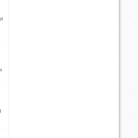
st
m
l