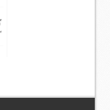
ür
t
er