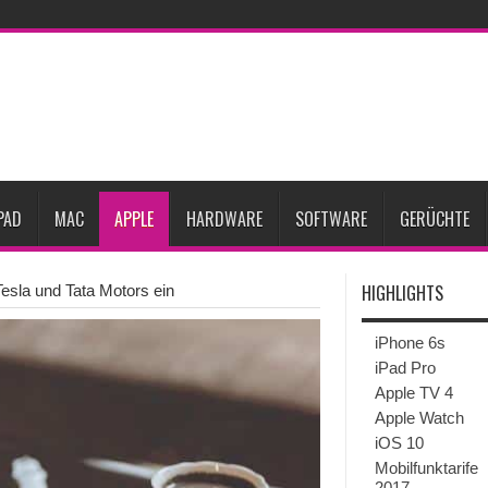
Prozent steigen
iPadOS 27 spendiert iPad zwei neue Funktionen
Apple teste
l
Apples Smartbrille könnte das nächste große Gesundheits-Gadget werden
Pods mit Kameras sollen bereits im September erscheinen
Gebrauchte Mac-Syste
im 2. Quartal
PAD
MAC
APPLE
HARDWARE
SOFTWARE
GERÜCHTE
HIGHLIGHTS
Tesla und Tata Motors ein
iPhone 6s
iPad Pro
Apple TV 4
Apple Watch
iOS 10
Mobilfunktarife
2017