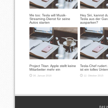
Me too: Tesla will Musik-
Hey Siri, kannst 
Streaming-Dienst für seine
Tesla aus der Ga
Autos starten
ausparken?
23. Juni 2017
9. Mai 2016
Project Titan: Apple stellt keine
Tesla-Chef rudert 
Mitarbeiter mehr ein
ist ein tolles Unt
30. Januar 2016
12. Oktober 2015
DAS I