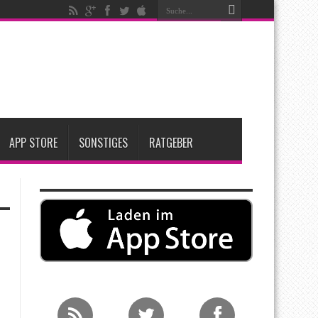
t zwei neue Display-Panels für iPhone-Modelle 2027
Apple übernimmt Softwarefirma PlasmaSolve
me: Eine wirtschaftliche und nachhaltige Entscheidung
APP STORE
SONSTIGES
RATGEBER