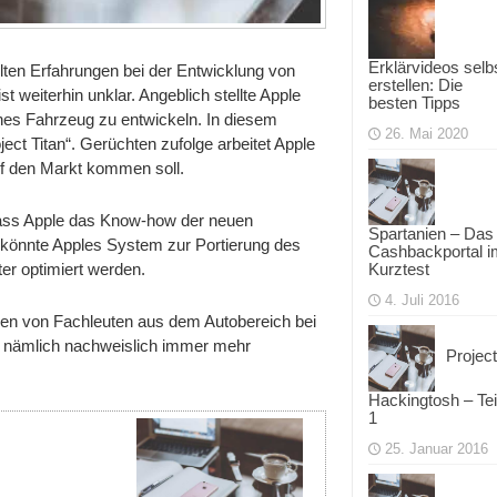
Erklärvideos selb
lten Erfahrungen bei der Entwicklung von
erstellen: Die
st weiterhin unklar. Angeblich stellte Apple
besten Tipps
enes Fahrzeug zu entwickeln. In diesem
26. Mai 2020
t Titan“. Gerüchten zufolge arbeitet Apple
uf den Markt kommen soll.
 dass Apple das Know-how der neuen
Spartanien – Das
o könnte Apples System zur Portierung des
Cashbackportal i
ter optimiert werden.
Kurztest
4. Juli 2016
ungen von Fachleuten aus dem Autobereich bei
le nämlich nachweislich immer mehr
Project
Hackingtosh – Tei
1
25. Januar 2016