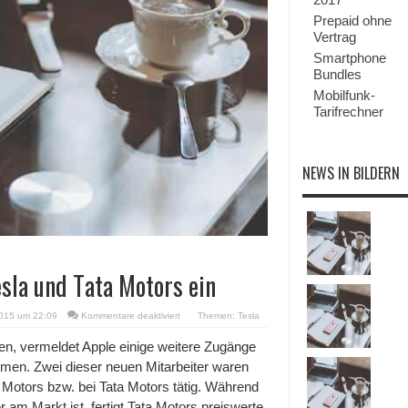
Prepaid ohne
Vertrag
Smartphone
Bundles
Mobilfunk-
Tarifrechner
NEWS IN BILDERN
esla und Tata Motors ein
für
015 um 22:09
Kommentare deaktiviert
Themen:
Tesla
Apple
stellt
ben, vermeldet Apple einige weitere Zugänge
Autoexperten
men. Zwei dieser neuen Mitarbeiter waren
von
Tesla
a Motors bzw. bei Tata Motors tätig. Während
und
r am Markt ist, fertigt Tata Motors preiswerte
Tata