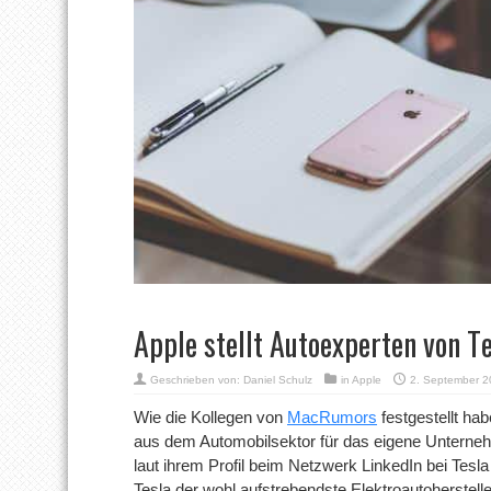
Apple stellt Autoexperten von T
Geschrieben von:
Daniel Schulz
in
Apple
2. September 2
Wie die Kollegen von
MacRumors
festgestellt ha
aus dem Automobilsektor für das eigene Unterneh
laut ihrem Profil beim Netzwerk LinkedIn bei Tesl
Tesla der wohl aufstrebendste Elektroautoherstelle