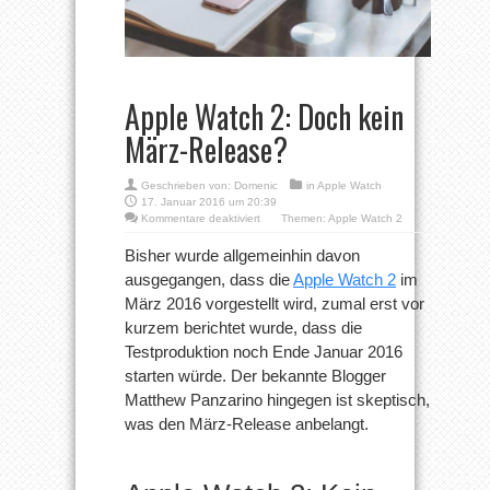
Apple Watch 2: Doch kein
März-Release?
Geschrieben von:
Domenic
in
Apple Watch
17. Januar 2016 um 20:39
für
Kommentare deaktiviert
Themen:
Apple Watch 2
Apple
Watch
Bisher wurde allgemeinhin davon
2:
ausgegangen, dass die
Apple Watch 2
im
Doch
kein
März 2016 vorgestellt wird, zumal erst vor
März-
kurzem berichtet wurde, dass die
Release?
Testproduktion noch Ende Januar 2016
starten würde. Der bekannte Blogger
Matthew Panzarino hingegen ist skeptisch,
was den März-Release anbelangt.