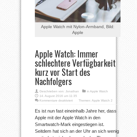
Apple Watch mit Nylon-Armband, Bild:
Apple
Apple Watch: Immer
schlechtere Verfügbarkeit
kurz vor Start des
Nachfolgers
Geschrieben von:
Jonathan
in
Apple Watch
14. August 2016 um 11:35
für
Kommentare deaktiviert
Themen:
Apple Watch 2
Apple
Watch:
Es ist nun fast eineinhalb Jahre her, dass
Immer
Apple mit der Apple Watch in den
schlechtere
Verfügbarkeit
Smartwatch-Mark eingestiegen ist.
kurz
Seitdem hat sich an der Uhr an sich wenig
vor
Start