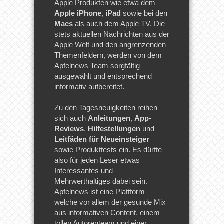
Apple Produkten wie etwa dem
Apple iPhone
,
iPad
sowie bei den
Macs
als auch dem Apple TV. Die
stets aktuellen Nachrichten aus der
Apple Welt und den angrenzenden
Themenfeldern, werden von dem
Apfelnews Team sorgfältig
ausgewählt und entsprechend
informativ aufbereitet.
Zu den Tagesneuigkeiten reihen
sich auch
Anleitungen
,
App-
Reviews
,
Hilfestellungen
und
Leitfäden für Neueinsteiger
sowie Produkttests ein. Es dürfte
also für jeden Leser etwas
Interessantes und
Mehrwerthaltiges dabei sein.
Apfelnews ist eine Plattform
welche vor allem der gesunde Mix
aus informativen Content, einem
tollen Autorenteam und einer