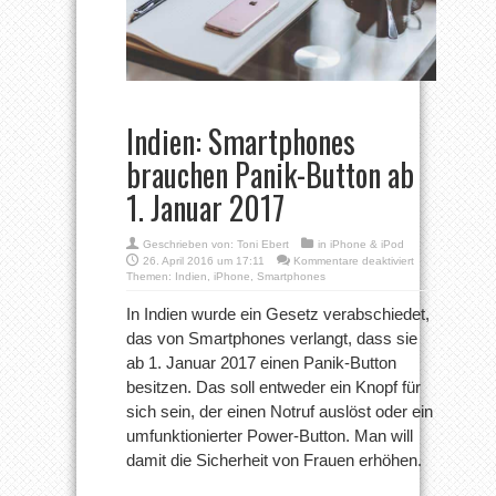
Indien: Smartphones
brauchen Panik-Button ab
1. Januar 2017
Geschrieben von:
Toni Ebert
in
iPhone & iPod
für
26. April 2016 um 17:11
Kommentare deaktiviert
Indien:
Themen:
Indien
,
iPhone
,
Smartphones
Smartphones
brauchen
In Indien wurde ein Gesetz verabschiedet,
Panik-
das von Smartphones verlangt, dass sie
Button
ab
ab 1. Januar 2017 einen Panik-Button
1.
besitzen. Das soll entweder ein Knopf für
Januar
2017
sich sein, der einen Notruf auslöst oder ein
umfunktionierter Power-Button. Man will
damit die Sicherheit von Frauen erhöhen.