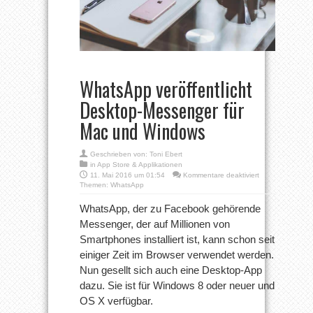
WhatsApp veröffentlicht
Desktop-Messenger für
Mac und Windows
Geschrieben von:
Toni Ebert
in
App Store & Applikationen
für
11. Mai 2016 um 01:54
Kommentare deaktiviert
WhatsApp
Themen:
WhatsApp
veröffentlicht
Desktop-
WhatsApp, der zu Facebook gehörende
Messenger
Messenger, der auf Millionen von
für
Mac
Smartphones installiert ist, kann schon seit
und
einiger Zeit im Browser verwendet werden.
Windows
Nun gesellt sich auch eine Desktop-App
dazu. Sie ist für Windows 8 oder neuer und
OS X verfügbar.