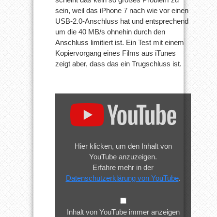
sein, weil das iPhone 7 nach wie vor einen
USB-2.0-Anschluss hat und entsprechend
um die 40 MB/s ohnehin durch den
Anschluss limitiert ist. Ein Test mit einem
Kopiervorgang eines Films aus iTunes
zeigt aber, dass das ein Trugschluss ist.
„iPhone
7
–
What
Apple
Doesn't
Hier klicken, um den Inhalt von
Want
YouTube anzuzeigen.
You
Erfahre mehr in der
To
Datenschutzerklärung von YouTube
.
Know“
von
YouTube
Inhalt von YouTube immer anzeigen
anzeigen