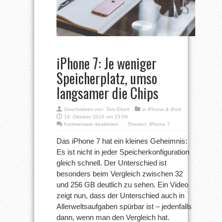
iPhone 7: Je weniger
Speicherplatz, umso
langsamer die Chips
Geschrieben von:
Toni Ebert
in
iPhone & iPod
19. Oktober 2016 um 15:09
für
Kommentare deaktiviert
Themen:
iPhone 7
iPhone
7:
Das iPhone 7 hat ein kleines Geheimnis:
Je
Es ist nicht in jeder Speicherkonfiguration
weniger
Speicherplatz,
gleich schnell. Der Unterschied ist
umso
besonders beim Vergleich zwischen 32
langsamer
die
und 256 GB deutlich zu sehen. Ein Video
Chips
zeigt nun, dass der Unterschied auch in
Allerweltsaufgaben spürbar ist – jedenfalls
dann, wenn man den Vergleich hat.