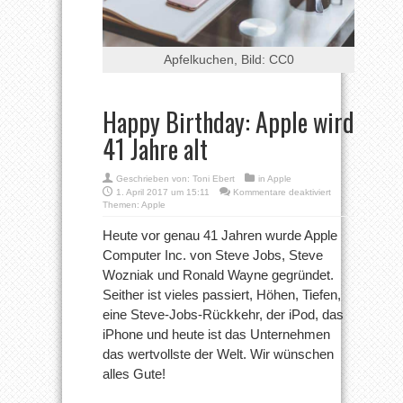
Apfelkuchen, Bild: CC0
Happy Birthday: Apple wird
41 Jahre alt
Geschrieben von:
Toni Ebert
in
Apple
für
1. April 2017 um 15:11
Kommentare deaktiviert
Happy
Themen:
Apple
Birthday:
Apple
Heute vor genau 41 Jahren wurde Apple
wird
Computer Inc. von Steve Jobs, Steve
41
Jahre
Wozniak und Ronald Wayne gegründet.
alt
Seither ist vieles passiert, Höhen, Tiefen,
eine Steve-Jobs-Rückkehr, der iPod, das
iPhone und heute ist das Unternehmen
das wertvollste der Welt. Wir wünschen
alles Gute!