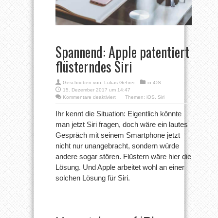
Spannend: Apple patentiert
flüsterndes Siri
Geschrieben von:
Lukas Gehrer
in
iOS
15. Dezember 2017 um 14:47
für
Kommentare deaktiviert
Themen:
iOS
,
Siri
Spannend:
Apple
Ihr kennt die Situation: Eigentlich könnte
patentiert
man jetzt Siri fragen, doch wäre ein lautes
flüsterndes
Siri
Gespräch mit seinem Smartphone jetzt
nicht nur unangebracht, sondern würde
andere sogar stören. Flüstern wäre hier die
Lösung. Und Apple arbeitet wohl an einer
solchen Lösung für Siri.