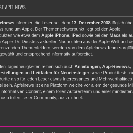
ST APFELNEWS
elnews
informiert die Leser seit dem
13. Dezember 2008
täglich übe
s rund um Apple. Der Themenschwerpunkt liegt bei den Apple
dukten wie etwa dem
Apple iPhone
,
iPad
sowie bei den
Macs
als a
 Apple TV. Die stets aktuellen Nachrichten aus der Apple Welt und d
renzenden Themenfeldern, werden von dem Apfelnews Team sorgfält
gewählt und entsprechend informativ aufbereitet.
den Tagesneuigkeiten reihen sich auch
Anleitungen
,
App-Reviews
,
festellungen
und
Leitfäden für Neueinsteiger
sowie Produkttests ei
dürfte also für jeden Leser etwas Interessantes und Mehrwerthaltiges
ei sein. Apfelnews ist eine Plattform welche vor allem der gesunde M
 informativen Content, einem tollen Autorenteam und einer mindesten
auso tollen Leser-Community, auszeichnet.