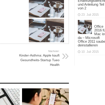
Erfahrungsbericht
und Anleitung Teil
von 2
23. Juli 2015
Office
2016 f
Mac is
da – Microsoft
Office 2011 saub
deinstallieren
Nächster:
10. Juli 2015
Kinder-Asthma: Apple kauft
Gesundheits-Startup Tueo
Health