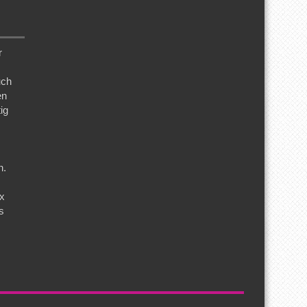
r
uch
en
ig
n.
ix
s