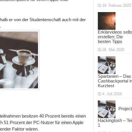
bevorzugen
19. Februar 2022
einen
Mac
halb er von der Studentenschaft auch mit der
.
Erklärvideos selb
erstellen: Die
besten Tipps
26. Mai 2020
Spartanien – Das
Cashbackportal i
Kurztest
4. Juli 2016
Project
teilnahmen besitzen 40 Prozent bereits einen
Hackingtosh – Tei
 51 Prozent der PC-Nutzer für einen Apple
1
ender Faktor wären.