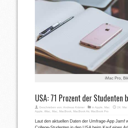
iMac Pro, Bil
USA: 71 Prozent der Studenten 
Geschrieben von:
Andreas Krämer
in
Apple
,
Mac
24. Mai
Apple
,
iMac
,
Mac
,
MacBook
,
MacBook Air
,
MacBook Pro
Laut den aktuellen Daten der Umfrage-App Jamf w
College-Studenten in den USA beim Kauf eines Ar