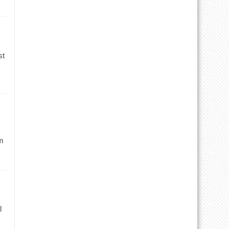
st
m
l