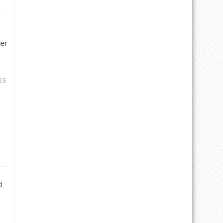
ger
15
d