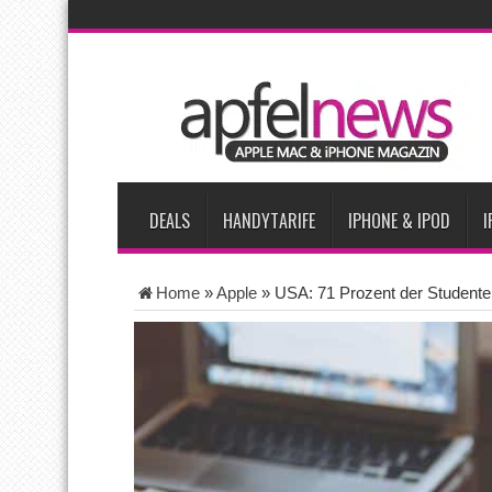
AKTUELLE NACHRICHTEN
Apple beherrscht 65 Prozent des globalen Premium-Smartpho
iPhone 18 Pro zum Marktstart möglicherweise nur begrenzt ve
iPhone Ultra lässt Verkauf faltbarer Smartphones 2026 um 20 
iPhone 18 Pro: Diese 3 großen Upgrades bringt das Top-Model
DEALS
HANDYTARIFE
IPHONE & IPOD
I
Home
»
Apple
»
USA: 71 Prozent der Student