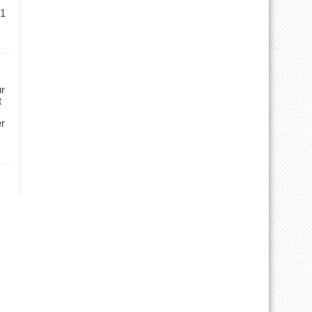
 1
ür
t
er