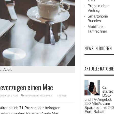
Prepaid ohne
Vertrag
Smartphone
Bundles
Mobilfunk-
Tarifrechner
NEWS IN BILDERN
AKTUELLE RATGEBE
d: Apple
bevorzugen einen Mac
o2
startet
DSL-
für
 2019 um 17:26
Kommentare deaktiviert
Themen:
und TV-Angebot:
USA:
71
250 Mbit/s zum
Prozent
Sparpreis mit 240
ürden sich 71 Prozent der befragten
der
Euro Rabatt
beitscomputers für einen Apple Mac
Studenten