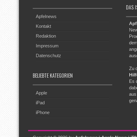
DAS I
Apfelnews
Apf
Kontakt
New
Redaktion
Pro
dem
Impressum
ang
Datenschutz
aus
Zu 
BELIEBTE KATEGORIEN
Hil
Es 
dab
Apple
aus
gen
iPad
iPhone