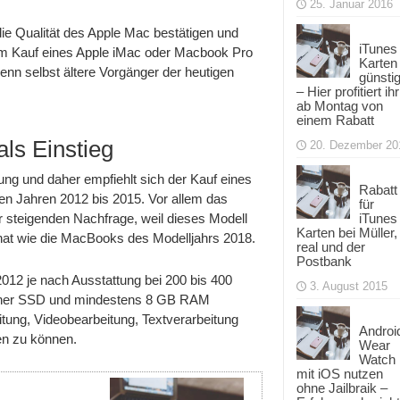
25. Januar 2016
die Qualität des Apple Mac bestätigen und
iTunes
Beim Kauf eines Apple iMac oder Macbook Pro
Karten
enn selbst ältere Vorgänger der heutigen
günsti
– Hier profitiert ihr
ab Montag von
einem Rabatt
ls Einstieg
20. Dezember 20
ng und daher empfiehlt sich der Kauf eines
Rabatt
n Jahren 2012 bis 2015. Vor allem das
für
iTunes
 steigenden Nachfrage, weil dieses Modell
Karten bei Müller,
r hat wie die MacBooks des Modelljahrs 2018.
real und der
Postbank
012 je nach Ausstattung bei 200 bis 400
3. August 2015
 einer SSD und mindestens 8 GB RAM
tung, Videobearbeitung, Textverarbeitung
Androi
en zu können.
Wear
Watch
mit iOS nutzen
ohne Jailbraik –