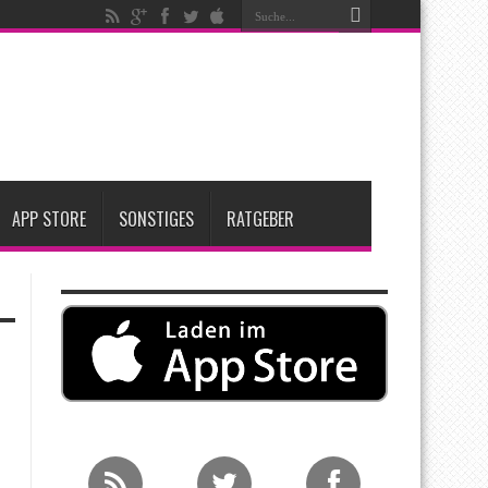
ken
t zwei neue Display-Panels für iPhone-Modelle 2027
Apple übernimmt Softwarefirma PlasmaSolve
APP STORE
SONSTIGES
RATGEBER