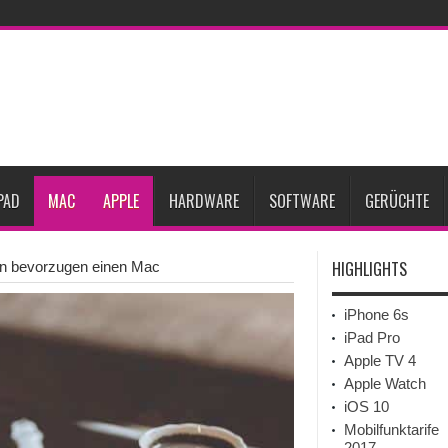
ne-Marktes
Bericht: iPad-Lieferungen im 2. Quartal 2026 um 7,5 Prozent gesun
rfügbar
Vom iPad-Design zum eigenen T-Shirt: Checkliste für Apple-Kreative
Prozent steigen
iPadOS 27 spendiert iPad zwei neue Funktionen
Apple teste
l
Apples Smartbrille könnte das nächste große Gesundheits-Gadget werden
PAD
MAC
APPLE
HARDWARE
SOFTWARE
GERÜCHTE
HIGHLIGHTS
en bevorzugen einen Mac
iPhone 6s
iPad Pro
Apple TV 4
Apple Watch
iOS 10
Mobilfunktarife
2017