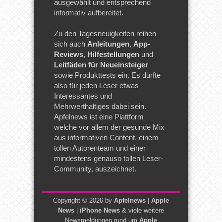
ausgewählt und entsprechend
informativ aufbereitet.
Zu den Tagesneuigkeiten reihen
sich auch
Anleitungen
,
App-
Reviews
,
Hilfestellungen
und
Leitfäden für Neueinsteiger
sowie Produkttests ein. Es dürfte
also für jeden Leser etwas
Interessantes und
Mehrwerthaltiges dabei sein.
Apfelnews ist eine Plattform
welche vor allem der gesunde Mix
aus informativen Content, einem
tollen Autorenteam und einer
mindestens genauso tollen Leser-
Community, auszeichnet.
Copyright © 2026 by
Apfelnews
|
Apple
News
|
iPhone News
& viele weitere
Newsmeldungen rund um
Apple