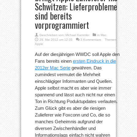
Schwitzen: Lieferprobleme
sind bereits
vorprogrammiert
Geschrieben von:
Michael Kammler
in
Mac
29. Mai 2012 um 12:35
3 Kommentare
Themen:
Apple
Auf der diesjährigen WWDC soll Apple den
Fans bereits einen
ersten Eindruck in die
2012er Mac Serie
gewähren. Das
zumindest vermutet die Mehrheit
einschlägiger Informanten und Quellen.
Apple selbst macht es aber wie immer
spannend und lässt auch nicht nur einen
Ton in Richtung Poduktupdates verlauten.
Zum Glück gibt es aber die riesigen
Zulieferer wie Foxconn und Co, die so
manches Geheimnis aufgrund der
diversen Zwischenhändler und
Informationslags einfach nicht wahren