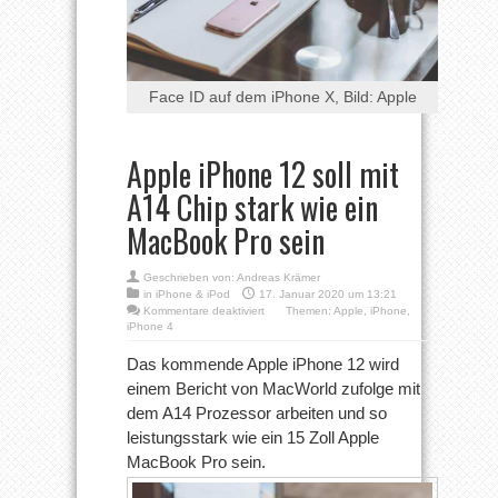
Face ID auf dem iPhone X, Bild: Apple
Apple iPhone 12 soll mit
A14 Chip stark wie ein
MacBook Pro sein
Geschrieben von:
Andreas Krämer
in
iPhone & iPod
17. Januar 2020 um 13:21
für
Kommentare deaktiviert
Themen:
Apple
,
iPhone
,
Apple
iPhone 4
iPhone
12
Das kommende Apple iPhone 12 wird
soll
einem Bericht von MacWorld zufolge mit
mit
A14
dem A14 Prozessor arbeiten und so
Chip
leistungsstark wie ein 15 Zoll Apple
stark
wie
MacBook Pro sein.
ein
MacBook
Pro