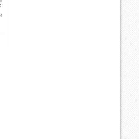
ür
t
er