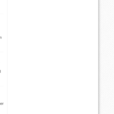
m
l
ger