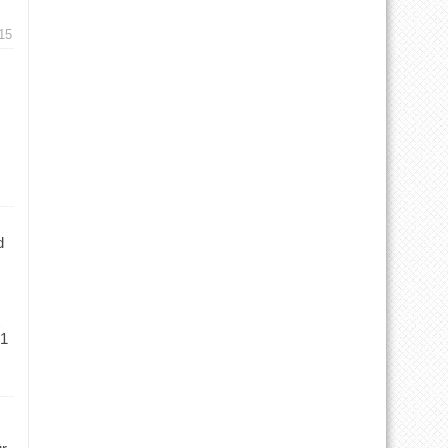
15
d
 1