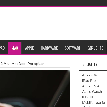
Prozent steigen
iPadOS 27 spendiert iPad zwei neue Funktionen
Apple teste
l
Apples Smartbrille könnte das nächste große Gesundheits-Gadget werden
Pods mit Kameras sollen bereits im September erscheinen
Gebrauchte Mac-Syste
im 2. Quartal
PAD
MAC
APPLE
HARDWARE
SOFTWARE
GERÜCHTE
HIGHLIGHTS
M2 Max MacBook Pro später
iPhone 6s
iPad Pro
Apple TV 4
Apple Watch
iOS 10
Mobilfunktarife
2017