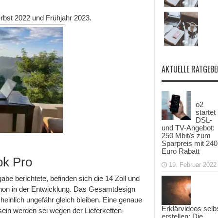
rbst 2022 und Frühjahr 2023.
AKTUELLE RATGEBE
o2
startet
DSL-
und TV-Angebot:
250 Mbit/s zum
Sparpreis mit 240
Euro Rabatt
k Pro
19. Februar 2022
be berichtete, befinden sich die 14 Zoll und
hon in der Entwicklung. Das Gesamtdesign
inlich ungefähr gleich bleiben. Eine genaue
Erklärvideos selb
ein werden sei wegen der Lieferketten-
erstellen: Die