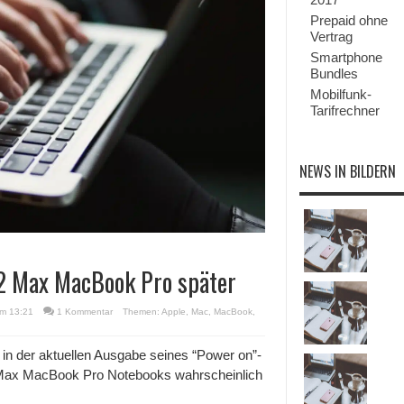
Prepaid ohne
Vertrag
Smartphone
Bundles
Mobilfunk-
Tarifrechner
NEWS IN BILDERN
2 Max MacBook Pro später
um 13:21
1 Kommentar
Themen:
Apple
,
Mac
,
MacBook
,
n der aktuellen Ausgabe seines “Power on”-
 Max MacBook Pro Notebooks wahrscheinlich