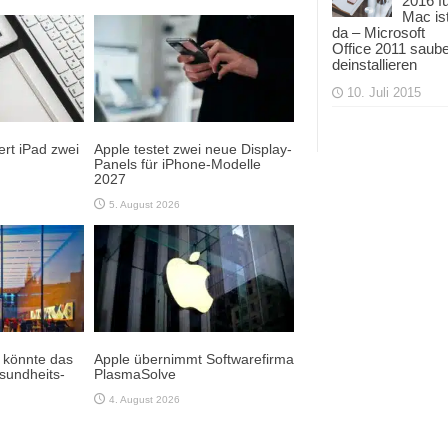
2016 f
Mac is
da – Microsoft
Office 2011 saub
deinstallieren
10. Juli 2015
rt iPad zwei
Apple testet zwei neue Display-
Panels für iPhone-Modelle
2027
5. August 2026
e könnte das
Apple übernimmt Softwarefirma
sundheits-
PlasmaSolve
4. August 2026