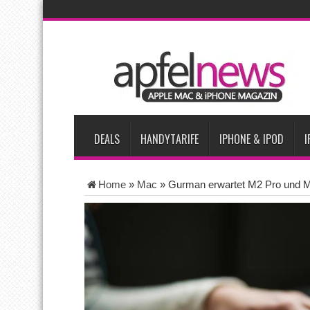
AKTUELLE NACHRICHTEN
iPhone Ultra lässt Verkauf faltbarer Smartphones 2026 um 20 
iPhone 18 Pro: Diese 3 großen Upgrades bringt das Top-Model
iPhone Air 2 für Anfang 2027 erwartet
Apples vermutete Air
Apple erzielt 49 Prozent des weltweiten Smartphone-Umsatzes 
DEALS
HANDYTARIFE
IPHONE & IPOD
I
Home
»
Mac
»
Gurman erwartet M2 Pro und 