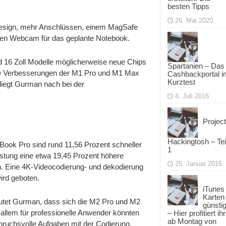
besten Tipps
26. Mai 2020
Design, mehr Anschlüssen, einem MagSafe
rten Webcam für das geplante Notebook.
d 16 Zoll Modelle möglicherweise neue Chips
Spartanien – Das
ie Verbesserungen der M1 Pro und M1 Max
Cashbackportal i
Kurztest
liegt Gurman nach bei der
4. Juli 2016
Project
Hackingtosh – Tei
ook Pro sind rund 11,56 Prozent schneller
1
istung eine etwa 19,45 Prozent höhere
25. Januar 2016
. Eine 4K-Videocodierung- und dekodierung
ird geboten.
iTunes
Karten
tet Gurman, dass sich die M2 Pro und M2
günsti
allem für professionelle Anwender könnten
– Hier profitiert ihr
ab Montag von
pruchsvolle Aufgaben mit der Codierung,