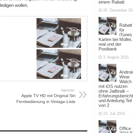
einem Rabatt
ledigen wollen.
20. Dezember 20
Rabatt
für
iTunes
Karten bei Müller,
real und der
Postbank
3. August 2015
Androi
Wear
Watch
mit iOS nutzen
ohne Jailbraik –
Nächster:
Erfahrungsbericht
Apple TV HD mit Original Siri
und Anleitung Teil
Fernbedienung in Vintage-Liste
von 2
23. Juli 2015
Office