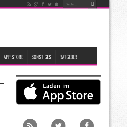
t zwei neue Display-Panels für iPhone-Modelle 2027
Apple übernimmt Softwarefirma PlasmaSolve
me: Eine wirtschaftliche und nachhaltige Entscheidung
APP STORE
SONSTIGES
RATGEBER