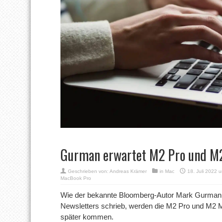
Gurman erwartet M2 Pro und M
Geschrieben von:
Andreas Krämer
in
Mac
18. Juli 2022 
MacBook Pro
Wie der bekannte Bloomberg-Autor Mark Gurman i
Newsletters schrieb, werden die M2 Pro und M2
später kommen.