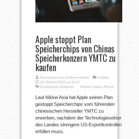
Apple stoppt Plan
Speicherchips von Chinas
Speicherkonzern YMTC zu
kaufen
Geschrieben von:
Andreas Krämer
in
Apple
18. Oktober 2022 um 13:27
für
Kommentare deaktiviert
Themen:
Apple
,
iPhone
Apple
stoppt
Laut Nikkei Asia hat Apple seinen Plan
Plan
gestoppt Speicherchips vom führenden
Speicherchips
von
chinesischen Hersteller YMTC zu
Chinas
erwerben, nachdem der Technologiesektor
Speicherkonzern
YMTC
des Landes strengere US-Exportkontrollen
zu
kaufen
erfüllen muss.