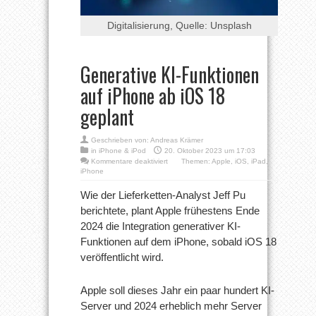
Digitalisierung, Quelle: Unsplash
Generative KI-Funktionen
auf iPhone ab iOS 18
geplant
Geschrieben von:
Andreas Krämer
in
iPhone & iPod
20. Oktober 2023 um 17:03
für
Kommentare deaktiviert
Themen:
Apple
,
iOS
,
iPad
,
Generative
iPhone
KI-
Funktionen
Wie der Lieferketten-Analyst Jeff Pu
auf
berichtete, plant Apple frühestens Ende
iPhone
ab
2024 die Integration generativer KI-
iOS
Funktionen auf dem iPhone, sobald iOS 18
18
geplant
veröffentlicht wird.
Apple soll dieses Jahr ein paar hundert KI-
Server und 2024 erheblich mehr Server