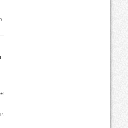
m
l
ger
15