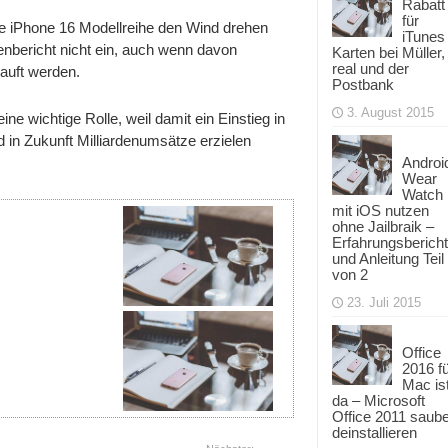
Rabatt
für
ie iPhone 16 Modellreihe den Wind drehen
iTunes
enbericht nicht ein, auch wenn davon
Karten bei Müller,
real und der
auft werden.
Postbank
3. August 2015
ne wichtige Rolle, weil damit ein Einstieg in
 in Zukunft Milliardenumsätze erzielen
Androi
Wear
Watch
mit iOS nutzen
ohne Jailbraik –
Erfahrungsbericht
und Anleitung Teil
von 2
23. Juli 2015
Office
2016 f
Mac is
da – Microsoft
Office 2011 saub
deinstallieren