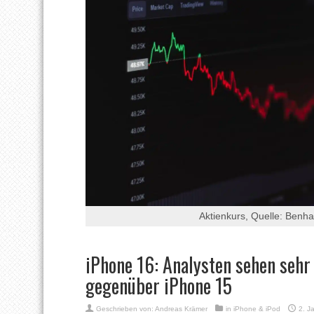
Aktienkurs, Quelle: Benh
iPhone 16: Analysten sehen seh
gegenüber iPhone 15
Geschrieben von:
Andreas Krämer
in
iPhone & iPod
2. J