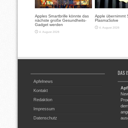
Apples Smartbrille könnte das
Apple übernimmt 
nächste große Gesundheits-
PlasmaSolve
Gadget werden
4. August 2026
4. August 2026
DAS I
Apfelnews
Apf
Kontakt
New
Redaktion
Pro
dem
Impressum
ang
Datenschutz
aus