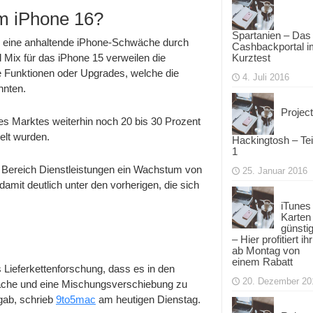
m iPhone 16?
Spartanien – Das
n eine anhaltende iPhone-Schwäche durch
Cashbackportal i
Mix für das iPhone 15 verweilen die
Kurztest
e Funktionen oder Upgrades, welche die
4. Juli 2016
nnten.
Project
des Marktes weiterhin noch 20 bis 30 Prozent
elt wurden.
Hackingtosh – Tei
1
 Bereich Dienstleistungen ein Wachstum von
25. Januar 2016
amit deutlich unter den vorherigen, die sich
iTunes
Karten
günsti
– Hier profitiert ihr
ab Montag von
einem Rabatt
 Lieferkettenforschung, dass es in den
20. Dezember 20
che und eine Mischungsverschiebung zu
gab, schrieb
9to5mac
am heutigen Dienstag.