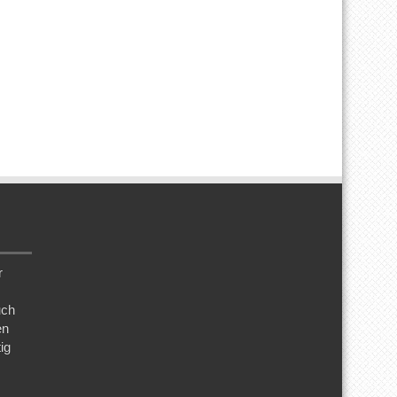
r
uch
en
ig