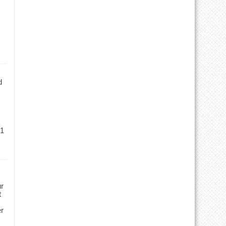
d
 1
ür
t
er