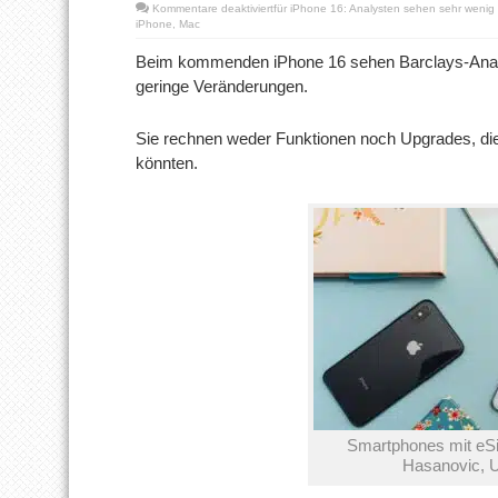
Kommentare deaktiviert
für iPhone 16: Analysten sehen sehr weni
iPhone
,
Mac
Beim kommenden iPhone 16 sehen Barclays-Analy
geringe Veränderungen.
Sie rechnen weder Funktionen noch Upgrades, d
könnten.
Smartphones mit eSi
Hasanovic, 