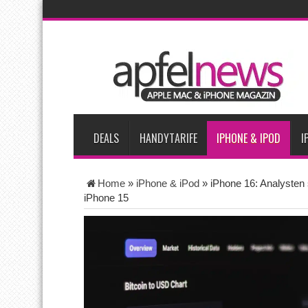
AKTUELLE NACHRICHTEN
iPadOS 27 spendiert iPad zwei neue Funktionen
Apple test
Apples Smartbrille könnte das nächste große Gesundheits-Ga
Apples vermutete AirPods mit Kameras sollen bereits im Sept
Apple erzielt 49 Prozent des weltweiten Smartphone-Umsatzes 
DEALS
HANDYTARIFE
IPHONE & IPOD
I
Home
»
iPhone & iPod
»
iPhone 16: Analysten
iPhone 15