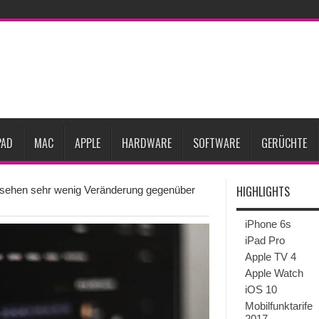
et zwei neue Display-Panels für iPhone-Modelle 2027
iPhone 18 Pro: Diese 3 
dget werden
Apple übernimmt Softwarefirma PlasmaSolve
iPhone Air 2 für A
ember erscheinen
Gebrauchte Mac-Systeme: Eine wirtschaftliche und nachhalti
im 2. Quartal
Apple verbucht Rekordzahlen im dritten Quartal 2026
PAD
MAC
APPLE
HARDWARE
SOFTWARE
GERÜCHTE
HIGHLIGHTS
 sehen sehr wenig Veränderung gegenüber
iPhone 6s
iPad Pro
Apple TV 4
Apple Watch
iOS 10
Mobilfunktarife
2017