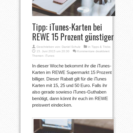
Tipp: iTunes-Karten bei
REWE 15 Prozent günstiger
Geschrieben von:
Daniel Schulz
in
Tipps & Tricks
für
15. Juni 2015 um 20:30
Kommentare deaktiviert
Tipp:
Themen:
iTunes
iTunes-
Karten
In dieser Woche bekommt ihr die iTunes-
bei
Karten im REWE Supermarkt 15 Prozent
REWE
15
billiger. Dieser Rabatt gilt für die iTunes
Prozent
Karten mit 15, 25 und 50 Euro. Falls ihr
günstiger
also gerade sowieso iTunes-Guthaben
benötigt, dann könnt ihr euch im REWE
preiswert eindecken.