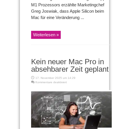
M1 Prozessors erzählte Marketingchef
Greg Joswiak, dass Apple Silicon beim
Mac für eine Veränderung ...
Weiterlesen »
Kein neuer Mac Pro in
absehbarer Zeit geplant
17. November 2025 um 14:29
für
Kommentare deaktiviert
Kein
neuer
Mac
Pro
in
absehbarer
Zeit
geplant