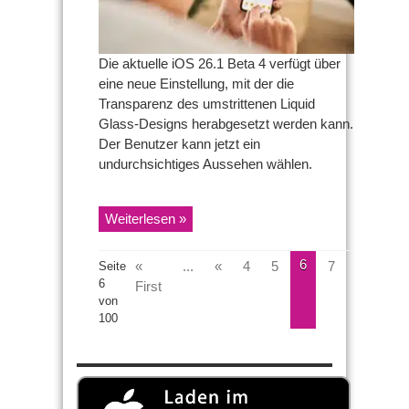
neuer
Option
zur
Transparenz-
Anpassung
Die aktuelle iOS 26.1 Beta 4 verfügt über
eine neue Einstellung, mit der die
Transparenz des umstrittenen Liquid
Glass-Designs herabgesetzt werden kann.
Der Benutzer kann jetzt ein
undurchsichtiges Aussehen wählen.
Weiterlesen »
6
«
...
«
4
5
7
8
»
Seite
6
First
von
100