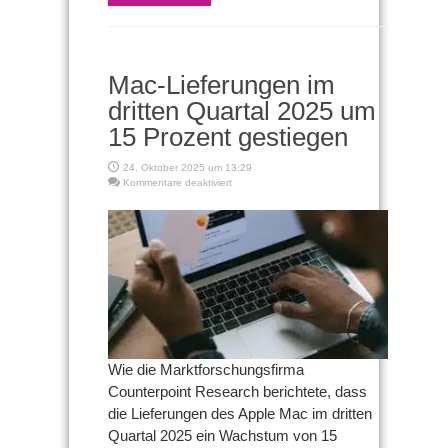
Mac-Lieferungen im
dritten Quartal 2025 um
15 Prozent gestiegen
24. Oktober 2025 um 13:29
für
Kommentare deaktiviert
Mac-
Lieferungen
im
dritten
Quartal
2025
um
15
Prozent
gestiegen
Wie die Marktforschungsfirma
Counterpoint Research berichtete, dass
die Lieferungen des Apple Mac im dritten
Quartal 2025 ein Wachstum von 15