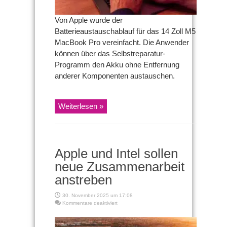
Von Apple wurde der
Batterieaustauschablauf für das 14 Zoll M5
MacBook Pro vereinfacht. Die Anwender
können über das Selbstreparatur-
Programm den Akku ohne Entfernung
anderer Komponenten austauschen.
Weiterlesen »
Apple und Intel sollen
neue Zusammenarbeit
anstreben
30. November 2025 um 17:08
für
Kommentare deaktiviert
Apple
und
Intel