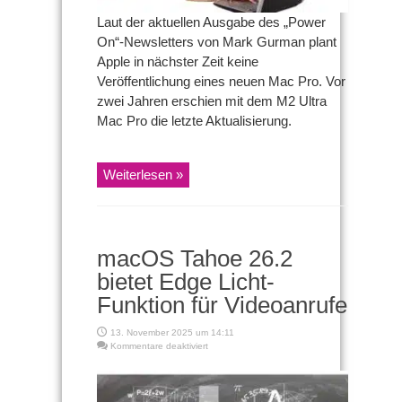
Laut der aktuellen Ausgabe des „Power
On“-Newsletters von Mark Gurman plant
Apple in nächster Zeit keine
Veröffentlichung eines neuen Mac Pro. Vor
zwei Jahren erschien mit dem M2 Ultra
Mac Pro die letzte Aktualisierung.
Weiterlesen »
macOS Tahoe 26.2
bietet Edge Licht-
Funktion für Videoanrufe
13. November 2025 um 14:11
für
Kommentare deaktiviert
macOS
Tahoe
26.2
bietet