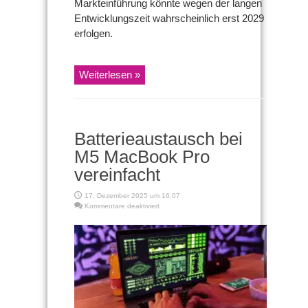
Markteinführung könnte wegen der langen
Entwicklungszeit wahrscheinlich erst 2029
erfolgen.
Weiterlesen »
Batterieaustausch bei
M5 MacBook Pro
vereinfacht
17. Dezember 2025 um 16:07
für
Kommentare deaktiviert
Batterieaustausch
bei
M5
MacBook
Pro
vereinfacht