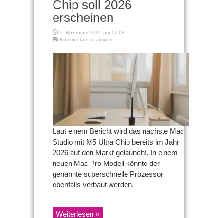
Chip soll 2026
erscheinen
5. November 2025 um 17:08
für
Kommentare deaktiviert
Mac
Studio
mit
M5
Ultra
Chip
soll
2026
erscheinen
Laut einem Bericht wird das nächste Mac
Studio mit M5 Ultra Chip bereits im Jahr
2026 auf den Markt gelauncht. In einem
neuen Mac Pro Modell könnte der
genannte superschnelle Prozessor
ebenfalls verbaut werden.
Weiterlesen »