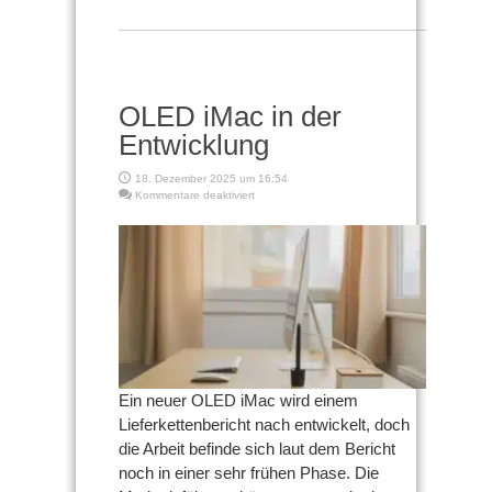
OLED iMac in der
Entwicklung
18. Dezember 2025 um 16:54
für
Kommentare deaktiviert
OLED
iMac
in
der
Entwicklung
Ein neuer OLED iMac wird einem
Lieferkettenbericht nach entwickelt, doch
die Arbeit befinde sich laut dem Bericht
noch in einer sehr frühen Phase. Die