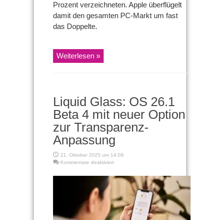
Prozent verzeichneten. Apple überflügelt
damit den gesamten PC-Markt um fast
das Doppelte.
Weiterlesen »
Liquid Glass: OS 26.1
Beta 4 mit neuer Option
zur Transparenz-
Anpassung
21. Oktober 2025 um 14:08
für
Kommentare deaktiviert
Liquid
Glass:
OS
26.1
Beta
4
mit