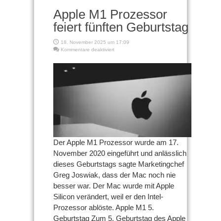
Apple M1 Prozessor
feiert fünften Geburtstag
18. November 2025 um 17:09
für
Kommentare deaktiviert
Apple
M1
Prozessor
feiert
fünften
Geburtstag
Der Apple M1 Prozessor wurde am 17.
November 2020 eingeführt und anlässlich
dieses Geburtstags sagte Marketingchef
Greg Joswiak, dass der Mac noch nie
besser war. Der Mac wurde mit Apple
Silicon verändert, weil er den Intel-
Prozessor ablöste. Apple M1 5.
Geburtstag Zum 5. Geburtstag des Apple