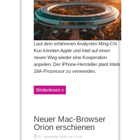
sollen
neue
Zusammenarbeit
anstreben
Laut dem erfahrenen Analysten Ming-Chi
Kuo könnten Apple und Intel auf einen
neuen Weg wieder eine Kooperation
anpeilen. Der iPhone-Hersteller plant Intels
18A-Prozessor zu verwenden.
Weiterlesen »
Neuer Mac-Browser
Orion erschienen
27. November 2025 um 17:08