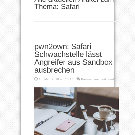
Thema: Safari
pwn2own: Safari-
Schwachstelle lässt
Angreifer aus Sandbox
ausbrechen
für
15. März 2018 um 15:47
Kommentare deaktiviert
pwn2own:
Safari-
Schwachstelle
lässt
Angreifer
aus
Sandbox
ausbrechen