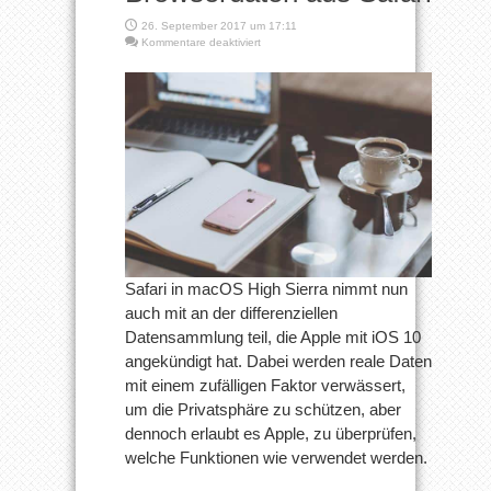
26. September 2017 um 17:11
für
Kommentare deaktiviert
macOS
High
Sierra:
Apple
sammelt
anonymisierte
Browserdaten
aus
Safari
Safari in macOS High Sierra nimmt nun
auch mit an der differenziellen
Datensammlung teil, die Apple mit iOS 10
angekündigt hat. Dabei werden reale Daten
mit einem zufälligen Faktor verwässert,
um die Privatsphäre zu schützen, aber
dennoch erlaubt es Apple, zu überprüfen,
welche Funktionen wie verwendet werden.