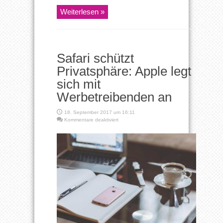
Weiterlesen »
Safari schützt
Privatsphäre: Apple legt
sich mit
Werbetreibenden an
18. September 2017 um 16:11
für
Kommentare deaktiviert
Safari
schützt
Privatsphäre:
Apple
legt
sich
mit
Werbetreibenden
an