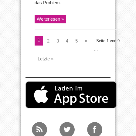
das Problem.
Weiterlesen »
1
2
3
4
5
»
Seite 1 von 9
...
Letzte »