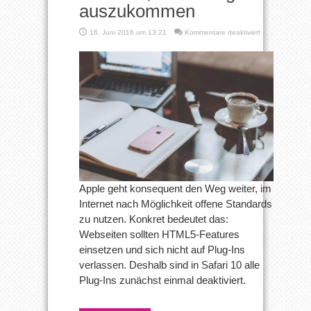
auszukommen
für
16. Juni 2016 um 13:21
Kommentare deaktiviert
macOS
Sierra:
Safari
versucht,
ohne
Plug-
Ins
auszukommen
Apple geht konsequent den Weg weiter, im
Internet nach Möglichkeit offene Standards
zu nutzen. Konkret bedeutet das:
Webseiten sollten HTML5-Features
einsetzen und sich nicht auf Plug-Ins
verlassen. Deshalb sind in Safari 10 alle
Plug-Ins zunächst einmal deaktiviert.