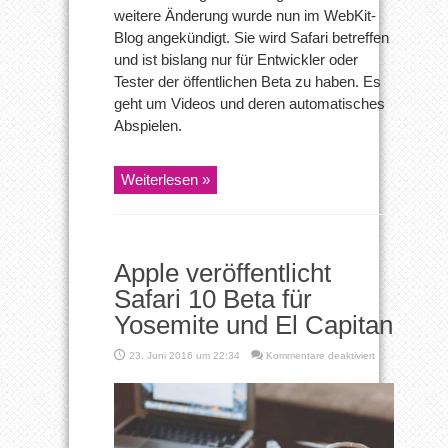
weitere Änderung wurde nun im WebKit-
Blog angekündigt. Sie wird Safari betreffen
und ist bislang nur für Entwickler oder
Tester der öffentlichen Beta zu haben. Es
geht um Videos und deren automatisches
Abspielen.
Weiterlesen »
Apple veröffentlicht
Safari 10 Beta für
Yosemite und El Capitan
für
23. Juni 2016 um 22:34
Kommentare deaktiviert
Apple
veröffentlicht
Safari
10
Beta
für