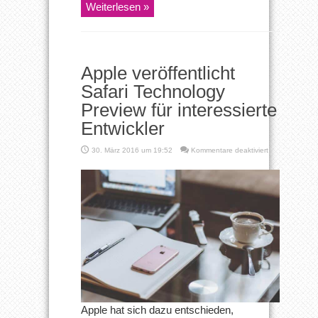
Weiterlesen »
Apple veröffentlicht
Safari Technology
Preview für interessierte
Entwickler
für
30. März 2016 um 19:52
Kommentare deaktiviert
Apple
veröffentlicht
Safari
Technology
Preview
für
interessierte
Entwickler
Apple hat sich dazu entschieden,