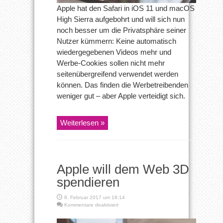
Apple hat den Safari in iOS 11 und macOS
High Sierra aufgebohrt und will sich nun
noch besser um die Privatsphäre seiner
Nutzer kümmern: Keine automatisch
wiedergegebenen Videos mehr und
Werbe-Cookies sollen nicht mehr
seitenübergreifend verwendet werden
können. Das finden die Werbetreibenden
weniger gut – aber Apple verteidigt sich.
Weiterlesen »
Apple will dem Web 3D
spendieren
8. Februar 2017 um 18:14
für
Kommentare deaktiviert
Apple
will