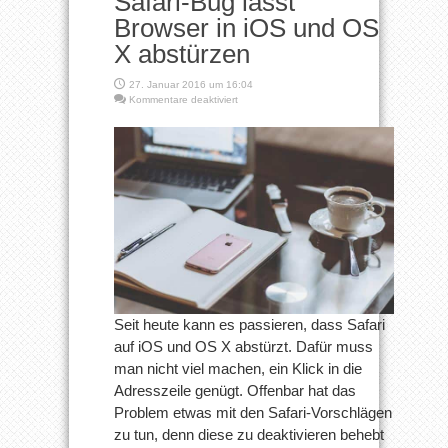
Safari-Bug lässt
Browser in iOS und OS
X abstürzen
27. Januar 2016 um 16:04
für
Kommentare deaktiviert
Safari-
Bug
lässt
Browser
in
iOS
und
OS
X
abstürzen
Seit heute kann es passieren, dass Safari
auf iOS und OS X abstürzt. Dafür muss
man nicht viel machen, ein Klick in die
Adresszeile genügt. Offenbar hat das
Problem etwas mit den Safari-Vorschlägen
zu tun, denn diese zu deaktivieren behebt