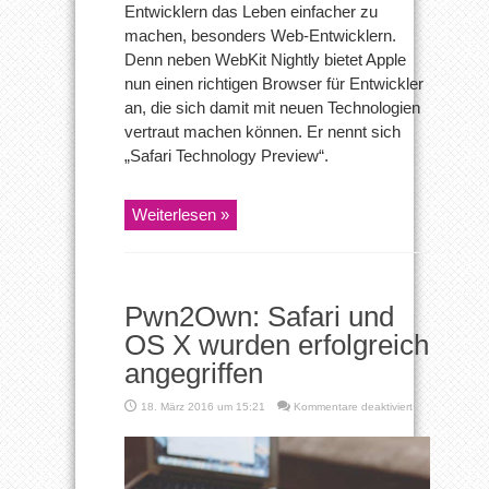
Entwicklern das Leben einfacher zu
machen, besonders Web-Entwicklern.
Denn neben WebKit Nightly bietet Apple
nun einen richtigen Browser für Entwickler
an, die sich damit mit neuen Technologien
vertraut machen können. Er nennt sich
„Safari Technology Preview“.
Weiterlesen »
Pwn2Own: Safari und
OS X wurden erfolgreich
angegriffen
für
18. März 2016 um 15:21
Kommentare deaktiviert
Pwn2Own:
Safari
und
OS
X