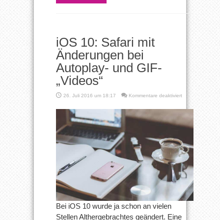
iOS 10: Safari mit
Änderungen bei
Autoplay- und GIF-
„Videos“
für
26. Juli 2016 um 18:17
Kommentare deaktiviert
iOS
10:
Safari
mit
Änderungen
bei
Autoplay-
und
GIF-
„Videos“
Bei iOS 10 wurde ja schon an vielen
Stellen Althergebrachtes geändert. Eine