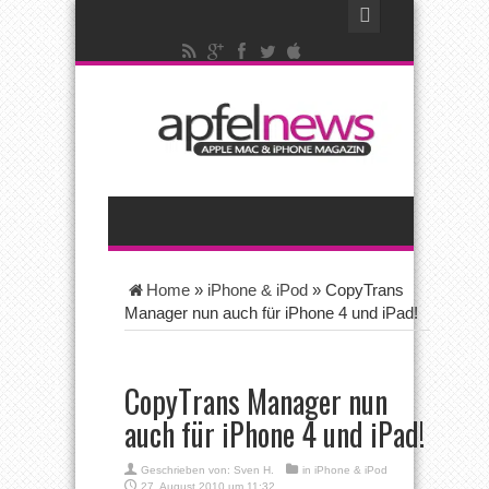
Home
»
iPhone & iPod
»
CopyTrans
Manager nun auch für iPhone 4 und iPad!
CopyTrans Manager nun
auch für iPhone 4 und iPad!
Geschrieben von:
Sven H.
in
iPhone & iPod
27. August 2010 um 11:32