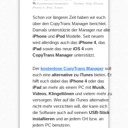
für
Kommentare deaktiviert
Themen:
iPad
,
iPhone
,
CopyTrans
iPhone 4
,
iPod
,
iTunes
Manager
nun
Schon vor längerer Zeit haben wir euch
auch
über den CopyTrans Manager berichtet.
für
iPhone
Damals unterstützte der Manager nur alte
4
iPhone
und
iPod
Modelle. Seit neuem
und
iPad!
wird allerdings auch das
iPhone 4
, das
iPad
sowie das neue
iOS 4
vom
CopyTrans Manager
unterstützt.
Der
kostenlose CopyTrans Manager
soll
euch eine
alternative zu iTunes
bieten. Er
hilft euch dabei das
iPhone 4
oder das
iPad
an mehr als einem PC mit
Musik
,
Videos
,
Klingeltönen
und vielem mehr zu
versorgen. Wer auf die iTunes alternative
nicht mehr verzichten will, der kann sich
die Software auch auf seinem
USB-Stick
installieren
und an jedem Ort bzw. an
jedem PC benutzen.