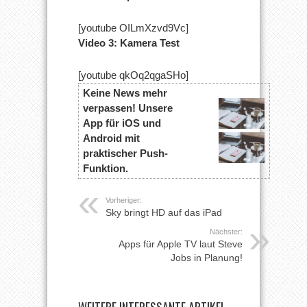
[youtube OILmXzvd9Vc]
Video 3: Kamera Test
[youtube qkOq2qgaSHo]
Keine News mehr
verpassen! Unsere
App für iOS und
Android mit
praktischer Push-
Funktion.
Vorheriger:
Sky bringt HD auf das iPad
Nächster:
Apps für Apple TV laut Steve
Jobs in Planung!
WEITERE INTERESSANTE ARTIKEL