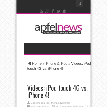
Home
»
iPhone & iPod
»
Videos: iPod
touch 4G vs. iPhone 4!
Videos: iPod touch 4G vs.
iPhone 4!
Geschrieben von:
Michael Kammler
in
iPhone & iPod
18. September 2010 um 10:32