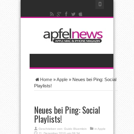
Home
»
Apple
»
Neues bei Ping: Social
Playlists!
Neues bei Ping: Social
Playlists!
Geschrieben von:
Guido Bluemlein
in
Apple
11. Dezember 2010 um 09:34