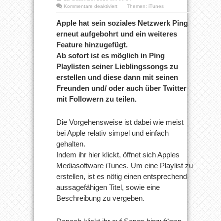
für
Kommentare deaktiviert
Themen:
iTunes
Neues
bei
Apple hat sein soziales Netzwerk Ping
Ping:
erneut aufgebohrt und ein weiteres
Social
Playlists!
Feature hinzugefügt.
Ab sofort ist es möglich in Ping
Playlisten seiner Lieblingssongs zu
erstellen und diese dann mit seinen
Freunden und/ oder auch über Twitter
mit Followern zu teilen.
Die Vorgehensweise ist dabei wie meist
bei Apple relativ simpel und einfach
gehalten.
Indem ihr hier klickt, öffnet sich Apples
Mediasoftware iTunes. Um eine Playlist zu
erstellen, ist es nötig einen entsprechend
aussagefähigen Titel, sowie eine
Beschreibung zu vergeben.