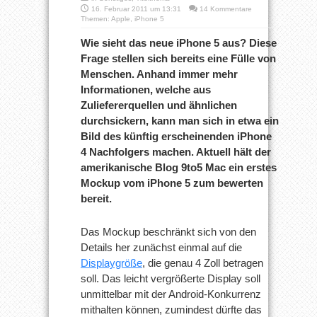
16. Februar 2011 um 13:31
14 Kommentare
Themen:
Apple
,
iPhone 5
Wie sieht das neue iPhone 5 aus? Diese
Frage stellen sich bereits eine Fülle von
Menschen. Anhand immer mehr
Informationen, welche aus
Zuliefererquellen und ähnlichen
durchsickern, kann man sich in etwa ein
Bild des künftig erscheinenden iPhone
4 Nachfolgers machen. Aktuell hält der
amerikanische Blog 9to5 Mac ein erstes
Mockup vom iPhone 5 zum bewerten
bereit.
Das Mockup beschränkt sich von den
Details her zunächst einmal auf die
Displaygröße
, die genau 4 Zoll betragen
soll. Das leicht vergrößerte Display soll
unmittelbar mit der Android-Konkurrenz
mithalten können, zumindest dürfte das