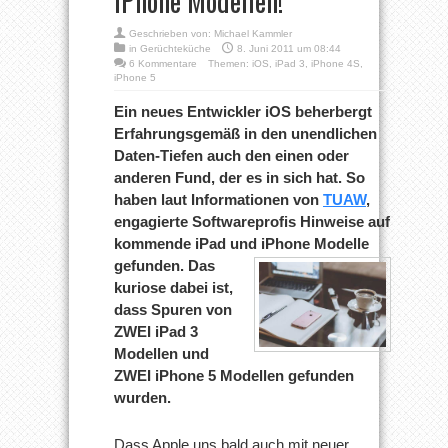
iPhone Modellen!
Geschrieben von:
Michael Kammler
in
Gerüchteküche
8. Juni 2011 um 08:44
6 Kommentare
Themen:
iOS
,
iPad 3
,
iPhone 4S
,
iPhone 5
Ein neues Entwickler iOS beherbergt
Erfahrungsgemäß in den unendlichen
Daten-Tiefen auch den einen oder
anderen Fund, der es in sich hat. So
haben laut Informationen von
TUAW
,
engagierte Softwareprofis Hinweise auf
kommende iPad und iPhone
Modelle
gefunden. Das
kuriose dabei ist,
dass Spuren von
ZWEI iPad 3
Modellen und
ZWEI iPhone 5 Modellen gefunden
wurden.
Dass Apple uns bald auch mit neuer