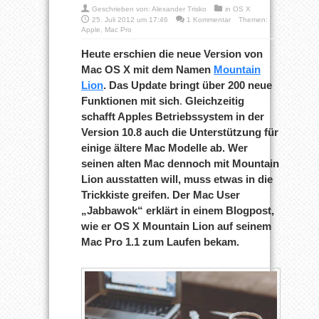
Geschrieben von:
Alexander Trisko
in
OS X
25. Juli 2012 um 17:46
1 Kommentar
Themen:
Apple
,
Mac Pro
Heute erschien die neue Version von
Mac OS X mit dem Namen
Mountain
Lion
. Das Update bringt über 200 neue
Funktionen mit sich
.
Gleichzeitig
schafft Apples Betriebssystem in der
Version 10.8 auch die Unterstützung für
einige ältere Mac Modelle ab. Wer
seinen alten Mac dennoch mit Mountain
Lion ausstatten will, muss etwas in die
Trickkiste greifen. Der Mac User
„Jabbawok“ erklärt in einem Blogpost,
wie er OS X Mountain Lion auf seinem
Mac Pro 1.1 zum Laufen bekam.