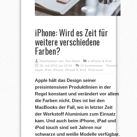
iPhone: Wird es Zeit für
weitere verschiedene
Farben?
Geschrieben von:
Toni Ebert
in
iPhone & iPod
28. Juli 2012 um 15:00
10 Kommentare
Themen:
Apple
,
iPad
,
iPhone
,
iPhone 5
,
iPod
,
iPod touch
Apple hält das Design seiner
preisintensiven Produktlinien in der
Regel konstant und verändert vor allem
die Farben nicht. Dies ist bei den
MacBooks der Fall, wo in letzter Zeit
der Werkstoff Aluminium zum Einsatz
kam. Und auch beim iPhone, iPad und
iPod touch sind seit Jahren nur
schwarze und weiße Modelle verfügbar.