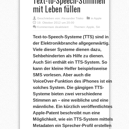
Text-to-Speech-Stimmen
mit Leben füllen
Geschrieben von:
Alexander Trisko
in
Apple
19. Oktober 2012 um 20:00
für
Kommentare deaktiviert
Themen:
Apple
,
Siri
Apple
Patente:
Text-to-Speech-Systeme (TTS) sind in
Sprecherprofile
der Elektronikbranche allgegenwärtig.
sollen
Text-
Viele dieser Systeme dienen dazu,
to-
Sehbehinderten als Hilfe zu dienen.
Speech-
Stimmen
Auch Siri enthält ein TTS-System. So
mit
Leben
kann der kleine Helfer beispielsweise
füllen
SMS vorlesen. Aber auch die
VoiceOver-Funktion des iPhones ist ein
solches System. Die gängigen TTS-
Systeme bieten zwei verschiedene
Stimmen an – eine weibliche und eine
männliche. Ein kürzlich veröffentlichtes
Apple-Patent beschreibt nun eine
Möglichkeit, wie ein TTS-System mittels
Metadaten ein Sprecher-Profil erstellen