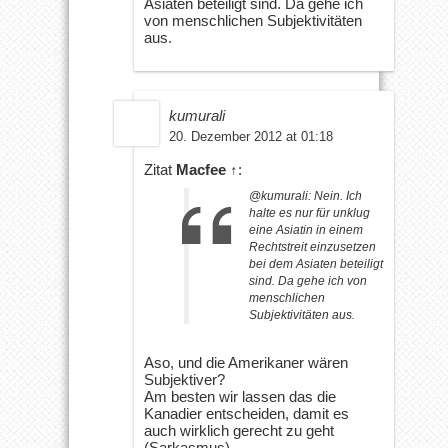
Asiaten beteiligt sind. Da gehe ich
von menschlichen Subjektivitäten
aus.
kumurali
20. Dezember 2012 at 01:18
Zitat
Macfee
↑
:
@kumurali: Nein. Ich
halte es nur für unklug
eine Asiatin in einem
Rechtstreit einzusetzen
bei dem Asiaten beteiligt
sind. Da gehe ich von
menschlichen
Subjektivitäten aus.
Aso, und die Amerikaner wären
Subjektiver?
Am besten wir lassen das die
Kanadier entscheiden, damit es
auch wirklich gerecht zu geht
(Sarkasmus).