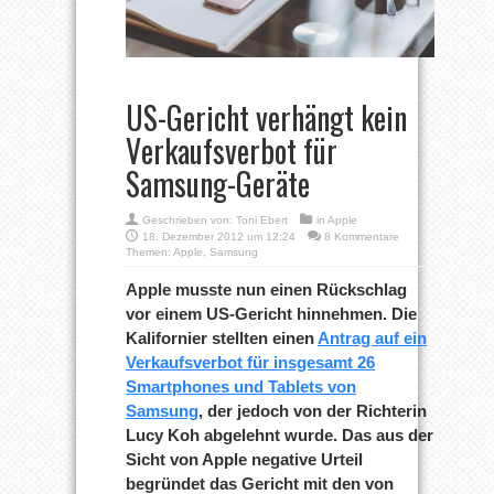
US-Gericht verhängt kein
Verkaufsverbot für
Samsung-Geräte
Geschrieben von:
Toni Ebert
in
Apple
18. Dezember 2012 um 12:24
8 Kommentare
Themen:
Apple
,
Samsung
Apple musste nun einen Rückschlag
vor einem US-Gericht hinnehmen. Die
Kalifornier stellten einen
Antrag auf ein
Verkaufsverbot für insgesamt 26
Smartphones und Tablets von
Samsung
, der jedoch von der Richterin
Lucy Koh abgelehnt wurde. Das aus der
Sicht von Apple negative Urteil
begründet das Gericht mit den von