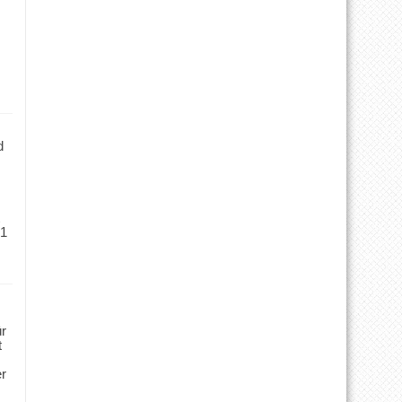
d
 1
ür
t
er