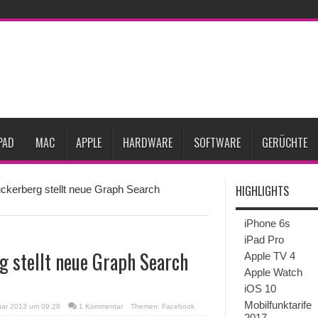
ne-Marktes
Bericht: iPad-Lieferungen im 2. Quartal 2026 um 7,5 Prozent gesun
rfügbar
Vom iPad-Design zum eigenen T-Shirt: Checkliste für Apple-Kreative
Prozent steigen
iPadOS 27 spendiert iPad zwei neue Funktionen
Apple teste
l
Apples Smartbrille könnte das nächste große Gesundheits-Gadget werden
PAD
MAC
APPLE
HARDWARE
SOFTWARE
GERÜCHTE
HIGHLIGHTS
kerberg stellt neue Graph Search
iPhone 6s
iPad Pro
g stellt neue Graph Search
Apple TV 4
Apple Watch
iOS 10
Mobilfunktarife
uar 2013 um 09:28
1 Kommentar
Themen:
Facebook
2017