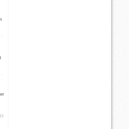
m
l
ger
15