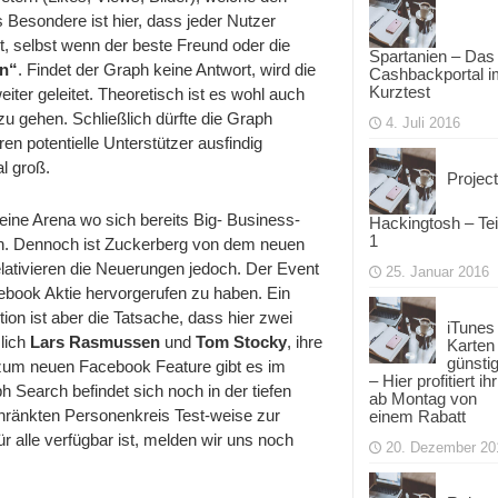
s Besondere ist hier, dass jeder Nutzer
, selbst wenn der beste Freund oder die
Spartanien – Das
n“
. Findet der Graph keine Antwort, wird die
Cashbackportal i
Kurztest
ter geleitet. Theoretisch ist es wohl auch
u gehen. Schließlich dürfte die Graph
4. Juli 2016
n potentielle Unterstützer ausfindig
l groß.
Project
eine Arena wo sich bereits Big- Business-
Hackingtosh – Tei
1
ln. Dennoch ist Zuckerberg von dem neuen
lativieren die Neuerungen jedoch. Der Event
25. Januar 2016
ebook Aktie hervorgerufen zu haben. Ein
on ist aber die Tatsache, dass hier zwei
iTunes
lich
Lars Rasmussen
und
Tom Stocky
, ihre
Karten
günsti
 zum neuen Facebook Feature gibt es im
– Hier profitiert ihr
 Search befindet sich noch in der tiefen
ab Montag von
hränkten Personenkreis Test-weise zur
einem Rabatt
r alle verfügbar ist, melden wir uns noch
20. Dezember 20