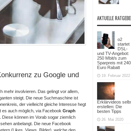
AKTUELLE RATGEBE
o2
startet
DSL-
und TV-Angebot:
250 Mbit/s zum
Sparpreis mit 240
Euro Rabatt
 Konkurrenz zu Google und
19. Februar 2022
 mehr involvieren. Das gelingt vor allem,
anten steigt. Die neue Suchmaschine ist
Erklärvideos selb
enkreis, der vielleicht gleiche Interesse hegt
erstellen: Die
st es auch möglich, via Facebook
Graph
besten Tipps
. Diese können im Vorab sogar ziemlich
26. Mai 2020
ussehen anbelangt. Die neue Facebook
tern (Likes, Views, Bilder), welche den