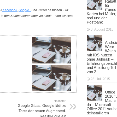
Rabatt
für
iTunes
uf
Facebook
,
Google+
und Twitter besuchen. Für
Karten bei Müller,
in den Kommentaren oder via eMail – sind wir stets
real und der
Postbank
3. August 2015
Androi
Wear
Watch
mit iOS nutzen
ohne Jailbraik –
Erfahrungsbericht
und Anleitung Teil
von 2
23. Juli 2015
Office
2016 f
Mac is
Nächster:
da – Microsoft
Google Glass: Google lädt zu
Office 2011 saub
Tests der neuen Augmented-
deinstallieren
Reality-Brille ein