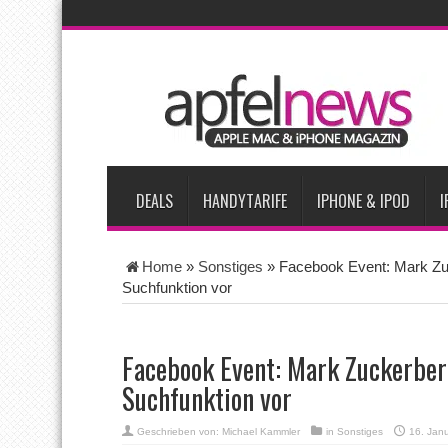
AKTUELLE NACHRICHTEN
Apple beherrscht 65 Prozent des globalen Premium-Smartpho
iPhone 18 Pro zum Marktstart möglicherweise nur begrenzt ve
iPhone Ultra lässt Verkauf faltbarer Smartphones 2026 um 20 
iPhone 18 Pro: Diese 3 großen Upgrades bringt das Top-Model
DEALS
HANDYTARIFE
IPHONE & IPOD
I
Home
»
Sonstiges
»
Facebook Event: Mark Zuc
Suchfunktion vor
Facebook Event: Mark Zuckerber
Suchfunktion vor
Geschrieben von:
Michael Kammler
in
Sonstiges
16. Jan