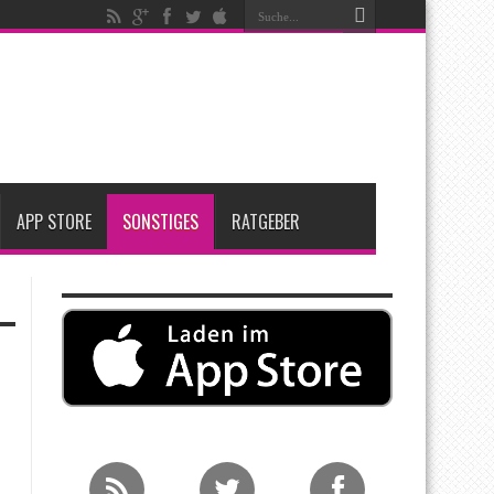
ken
t zwei neue Display-Panels für iPhone-Modelle 2027
Apple übernimmt Softwarefirma PlasmaSolve
APP STORE
SONSTIGES
RATGEBER