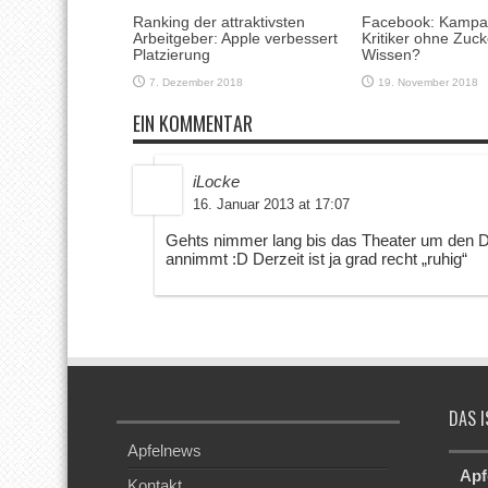
Ranking der attraktivsten
Facebook: Kampa
Arbeitgeber: Apple verbessert
Kritiker ohne Zuc
Platzierung
Wissen?
7. Dezember 2018
19. November 2018
EIN KOMMENTAR
iLocke
16. Januar 2013 at 17:07
Gehts nimmer lang bis das Theater um den
annimmt :D Derzeit ist ja grad recht „ruhig“
DAS I
Apfelnews
Apf
Kontakt