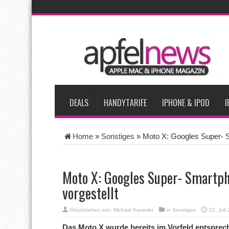
AKTUELLE NACHRICHTEN
Apple testet zwei neue Display-Panels für iPhone-Modelle 20
Apples Smartbrille könnte das nächste große Gesundheits-Ga
Apples vermutete AirPods mit Kameras sollen bereits im Sept
Apple erzielt 49 Prozent des weltweiten Smartphone-Umsatzes 
Tim Cook: Mehr Speicherlieferanten bedeuten nicht zwingend 
DEALS
HANDYTARIFE
IPHONE & IPOD
I
Home
»
Sonstiges
»
Moto X: Googles Super- S
Moto X: Googles Super- Smartph
vorgestellt
Geschrieben von:
Michael Kammler
in
Sonstiges
22. Juli
Das Moto X wurde bereits im Vorfeld entsprec