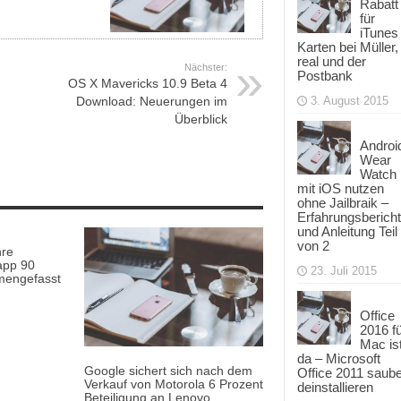
Rabatt
für
iTunes
Karten bei Müller,
real und der
Nächster:
Postbank
OS X Mavericks 10.9 Beta 4
Download: Neuerungen im
3. August 2015
Überblick
Androi
Wear
Watch
mit iOS nutzen
ohne Jailbraik –
Erfahrungsbericht
und Anleitung Teil
von 2
hre
napp 90
23. Juli 2015
engefasst
Office
2016 f
Mac is
da – Microsoft
Google sichert sich nach dem
Office 2011 saub
Verkauf von Motorola 6 Prozent
deinstallieren
Beteiligung an Lenovo