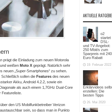
AKTUELLE RATGEBE
o2
startet
DSL-
und TV-Angebot:
250 Mbit/s zum
hern
Sparpreis mit 240
Euro Rabatt
n prägt die Einladung zum neuen Motorola
19. Februar 2022
n und weißen
Moto X
geprägt. Natürlich sehr
 des neuen „Super-Smartphones“ zu sehen.
 Schließlich sollen die
Features
des neuen
starker Akku, Android 4.2.2, sowie ein
Erklärvideos selb
 Diagonale als auch einem 1,7GHz Dual-Core
erstellen: Die
Featureliste.
besten Tipps
26. Mai 2020
 über den US Mobilfunkbetreiber Verizon
l austauschbar sein, so dass man in Punkto