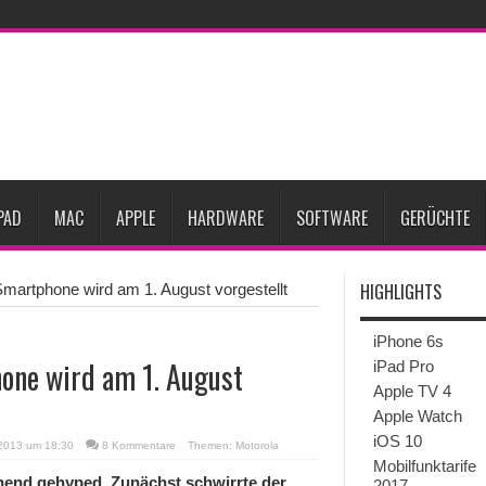
27
iPhone 18 Pro: Diese 3 großen Upgrades bringt das Top-Modell
dget werden
Apple übernimmt Softwarefirma PlasmaSolve
iPhone Air 2 für A
ember erscheinen
Gebrauchte Mac-Systeme: Eine wirtschaftliche und nachhalti
im 2. Quartal
Apple verbucht Rekordzahlen im dritten Quartal 2026
sinkende Preise
PAD
MAC
APPLE
HARDWARE
SOFTWARE
GERÜCHTE
HIGHLIGHTS
martphone wird am 1. August vorgestellt
iPhone 6s
one wird am 1. August
iPad Pro
Apple TV 4
Apple Watch
iOS 10
 2013 um 18:30
8 Kommentare
Themen:
Motorola
Mobilfunktarife
hend gehyped. Zunächst schwirrte der
2017