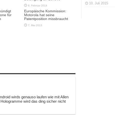
10. Juli 2015
8. Februar 2014
kündigt
Europäische Kommission:
one für
Motorola hat seine
n
Patentposition missbraucht
7. Mai 2013
droid wirds genauso laufen wie mit Allen
ologramme wird das ding sicher nicht