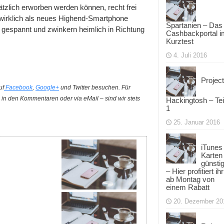
tzlich erworben werden können, recht frei
 wirklich als neues Highend-Smartphone
Spartanien – Das
d gespannt und zwinkern heimlich in Richtung
Cashbackportal i
Kurztest
4. Juli 2016
Project
uf
Facebook
,
Google+
und Twitter besuchen. Für
in den Kommentaren oder via eMail – sind wir stets
Hackingtosh – Tei
1
25. Januar 2016
iTunes
Karten
günsti
– Hier profitiert ihr
ab Montag von
einem Rabatt
20. Dezember 20