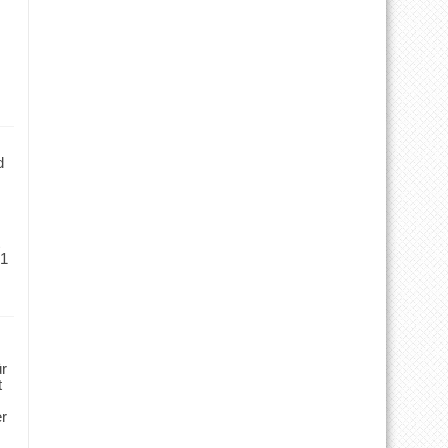
d
 1
ür
t
er