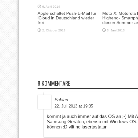
6. April 2014
Apple schaltet Push-E-Mail für
Moto X: Motorola 
iCloud in Deutschland wieder
Highend- Smartph
frei
diesen Sommer a
2. Oktober 2013
3. Juni 2013
8 KOMMENTARE
Fabian
22. Juli 2013 at 19:35
kommt ja auch immer auf das OS an ;-) Mit An
Samsung Geräten, ebenso mit Windows OS. H
können :D vllt ne lasertastatur