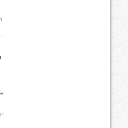
m
l
ger
15