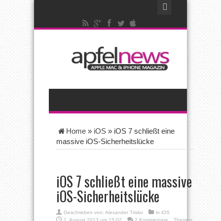
Home
»
iOS
»
iOS 7 schließt eine
massive iOS-Sicherheitslücke
iOS 7 schließt eine massive
iOS-Sicherheitslücke
Geschrieben von:
Alexander Trisko
in
iOS
1. August 2013 um 15:02
2 Kommentare
Themen: