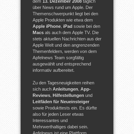
dem
13. Dezember 2008
täglich
über News rund um Apple. Der
Themenschwerpunkt liegt bei den
Apple Produkten wie etwa dem
Apple iPhone
,
iPad
sowie bei den
Macs
als auch dem Apple TV. Die
stets aktuellen Nachrichten aus der
Apple Welt und den angrenzenden
Themenfeldern, werden von dem
Apfelnews Team sorgfältig
ausgewählt und entsprechend
informativ aufbereitet.
Zu den Tagesneuigkeiten reihen
sich auch
Anleitungen
,
App-
Reviews
,
Hilfestellungen
und
Leitfäden für Neueinsteiger
sowie Produkttests ein. Es dürfte
also für jeden Leser etwas
Interessantes und
Mehrwerthaltiges dabei sein.
Apfelnews ist eine Plattform