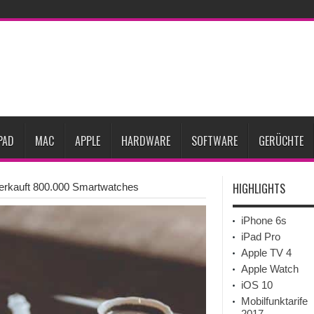
gesunken
iPhone 18 Pro zum Marktstart möglicherweise nur begrenzt verfügbar
eative
iPhone Ultra lässt Verkauf faltbarer Smartphones 2026 um 20 Prozent ste
27
iPhone 18 Pro: Diese 3 großen Upgrades bringt das Top-Modell
dget werden
Apple übernimmt Softwarefirma PlasmaSolve
iPhone Air 2 für A
PAD
MAC
APPLE
HARDWARE
SOFTWARE
GERÜCHTE
HIGHLIGHTS
rkauft 800.000 Smartwatches
iPhone 6s
iPad Pro
Apple TV 4
Apple Watch
iOS 10
Mobilfunktarife
2017