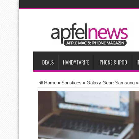
AKTUELLE NACHRICHTEN
Bericht: iPad-Lieferungen im 2. Quartal 2026 um 7,5 Prozent 
Vom iPad-Design zum eigenen T-Shirt: Checkliste für Apple-Kr
Apple testet zwei neue Display-Panels für iPhone-Modelle 20
Apples Smartbrille könnte das nächste große Gesundheits-Ga
DEALS
HANDYTARIFE
IPHONE & IPOD
I
Home
»
Sonstiges
»
Galaxy Gear: Samsung ve