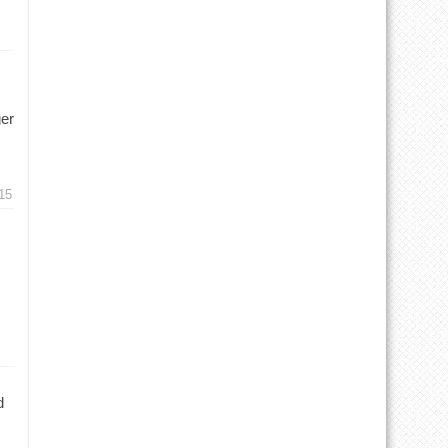
ger
15
d