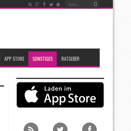
igen
iPadOS 27 spendiert iPad zwei neue Funktionen
nfang 2027 erwartet
APP STORE
SONSTIGES
RATGEBER