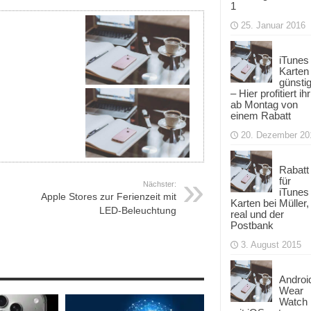
1
25. Januar 2016
iTunes
Karten
günsti
– Hier profitiert ihr
ab Montag von
einem Rabatt
20. Dezember 20
Rabatt
für
Nächster:
iTunes
Apple Stores zur Ferienzeit mit
Karten bei Müller,
LED-Beleuchtung
real und der
Postbank
3. August 2015
Androi
Wear
Watch