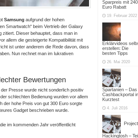
Sparpreis mit 240
Euro Rabatt
19. Februar 2022
rbt
Samsung
aufgrund der hohen
sten Smartwatch“ beim Vertrieb der Galaxy
 zitiert. Dieser behauptet, dass man in
or allem die gesteigerte Kompatibilität mit
Erklärvideos selb
icht ist unter anderem die Rede davon, dass
erstellen: Die
besten Tipps
haben. Nun rechnet man im lukrativen
26. Mai 2020
hlechter Bewertungen
Spartanien – Das
der Presse wurde nicht sonderlich positiv
Cashbackportal i
 der schlechten Bedienung wurden vor allem
Kurztest
h der hohe Preis von gut 300 Euro sorgte
4. Juli 2016
teures Gadget beschrieben wurde.
Project
 die im kommenden Jahr veröffentlicht
Hackingtosh – Tei