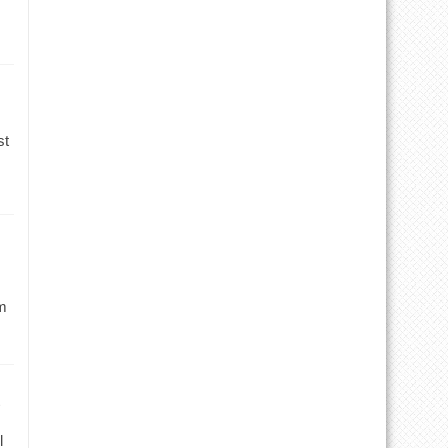
st
m
l