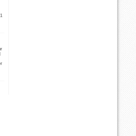
 1
ür
t
er