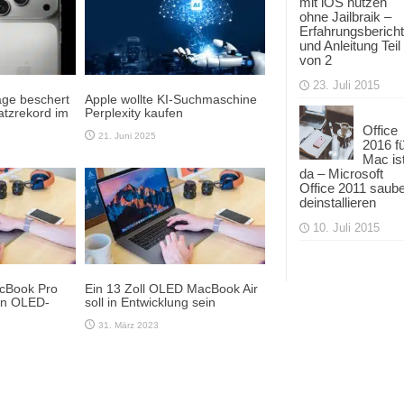
mit iOS nutzen
ohne Jailbraik –
Erfahrungsbericht
und Anleitung Teil
von 2
23. Juli 2015
age beschert
Apple wollte KI-Suchmaschine
tzrekord im
Perplexity kaufen
Office
21. Juni 2025
2016 f
Mac is
da – Microsoft
Office 2011 saub
deinstallieren
10. Juli 2015
acBook Pro
Ein 13 Zoll OLED MacBook Air
ein OLED-
soll in Entwicklung sein
31. März 2023