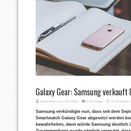
Galaxy Gear: Samsung verkauf
Geschrieben von:
Toni Ebert
in
Sonstiges
19. November 
Samsung verkündigte nun, dass seit dem Septe
Smartwatch Galaxy Gear abgesetzt werden konn
bewahrheiten, dann würde Samsung deutlich ü
Zusammenhang wurde nämlich vermutet, dass 