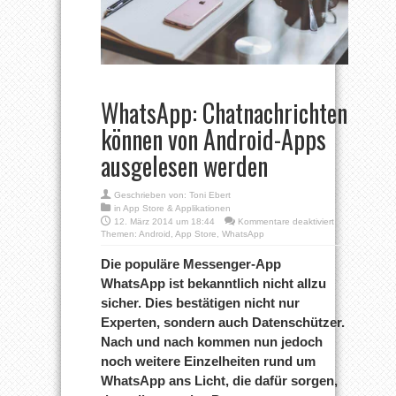
WhatsApp: Chatnachrichten
können von Android-Apps
ausgelesen werden
Geschrieben von:
Toni Ebert
in
App Store & Applikationen
für
12. März 2014 um 18:44
Kommentare deaktiviert
WhatsApp:
Themen:
Android
,
App Store
,
WhatsApp
Chatnachrichte
können
Die populäre Messenger-App
von
WhatsApp ist bekanntlich nicht allzu
Android-
Apps
sicher. Dies bestätigen nicht nur
ausgelesen
Experten, sondern auch Datenschützer.
werden
Nach und nach kommen nun jedoch
noch weitere Einzelheiten rund um
WhatsApp ans Licht, die dafür sorgen,