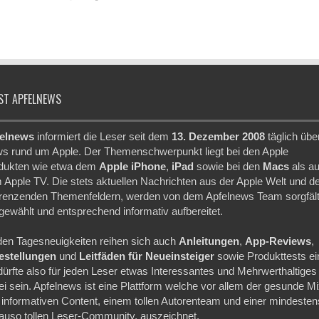
ST APFELNEWS
elnews
informiert die Leser seit dem
13. Dezember 2008
täglich übe
s rund um Apple. Der Themenschwerpunkt liegt bei den Apple
dukten wie etwa dem
Apple iPhone
,
iPad
sowie bei den
Macs
als a
 Apple TV. Die stets aktuellen Nachrichten aus der Apple Welt und d
renzenden Themenfeldern, werden von dem Apfelnews Team sorgfält
gewählt und entsprechend informativ aufbereitet.
den Tagesneuigkeiten reihen sich auch
Anleitungen
,
App-Reviews
,
festellungen
und
Leitfäden für Neueinsteiger
sowie Produkttests ei
dürfte also für jeden Leser etwas Interessantes und Mehrwerthaltiges
ei sein. Apfelnews ist eine Plattform welche vor allem der gesunde M
 informativen Content, einem tollen Autorenteam und einer mindesten
auso tollen Leser-Community, auszeichnet.