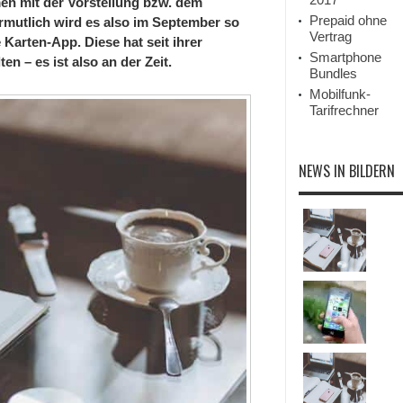
n mit der Vorstellung bzw. dem
Kapitel
für
Prepaid ohne
rmutlich wird es also im September so
Apples
Vertrag
e Karten-App. Diese hat seit ihrer
Karten-
App
Smartphone
en – es ist also an der Zeit.
Bundles
Mobilfunk-
Tarifrechner
NEWS IN BILDERN