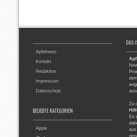
DAS I
Apfelnews
Apf
Kontakt
New
Redaktion
Pro
dem
Impressum
ang
Datenschutz
aus
Zu 
BELIEBTE KATEGORIEN
Hil
Es 
dab
Apple
aus
gen