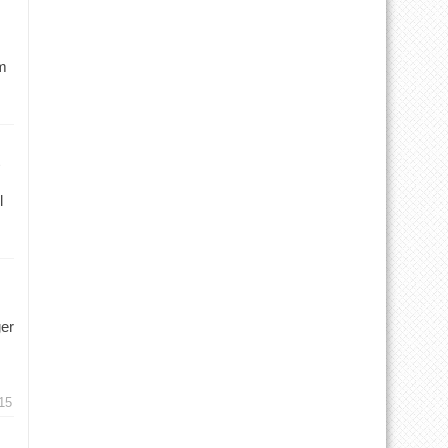
m
l
ger
15