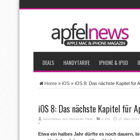
AKTUELLE NACHRICHTEN
Apple testet zwei neue Display-Panels für iPhone-Modelle 20
Apples Smartbrille könnte das nächste große Gesundheits-Ga
Apples vermutete AirPods mit Kameras sollen bereits im Sept
Apple erzielt 49 Prozent des weltweiten Smartphone-Umsatzes 
Tim Cook: Mehr Speicherlieferanten bedeuten nicht zwingend 
DEALS
HANDYTARIFE
IPHONE & IPOD
I
Home
»
iOS
»
iOS 8: Das nächste Kapitel für 
iOS 8: Das nächste Kapitel für 
Geschrieben von:
Alexander Trisko
in
iOS
12. März 2014
8
Etwa ein halbes Jahr dürfte es noch dauern, bi