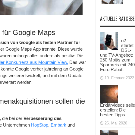
AKTUELLE RATGEBE
z für Google Maps
o2
sich von Google als festen Partner für
startet
der Google Maps App trennte. Diese wurde
DSL-
und TV-Angebot:
aren anfangs alles andere als positiv: Die
250 Mbit/s zum
on der Konkurrenz aus Mountain View.
Das war
Sparpreis mit 240
h konnte Google vorher jahrelang an Google
Euro Rabatt
dings weiterentwickelt, und mit dem Update
19. Februar 2022
erweitert werden.
enakquisitionen sollen die
Erklärvideos selb
erstellen: Die
besten Tipps
, die bei der
Verbesserung des
26. Mai 2020
 die Unternehmen
HopStop
,
Embark
und