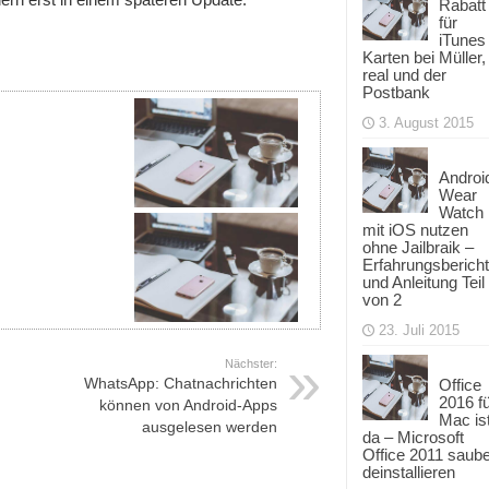
Rabatt
für
iTunes
Karten bei Müller,
real und der
Postbank
3. August 2015
Androi
Wear
Watch
mit iOS nutzen
ohne Jailbraik –
Erfahrungsbericht
und Anleitung Teil
von 2
23. Juli 2015
Nächster:
WhatsApp: Chatnachrichten
Office
2016 f
können von Android-Apps
Mac is
ausgelesen werden
da – Microsoft
Office 2011 saub
deinstallieren