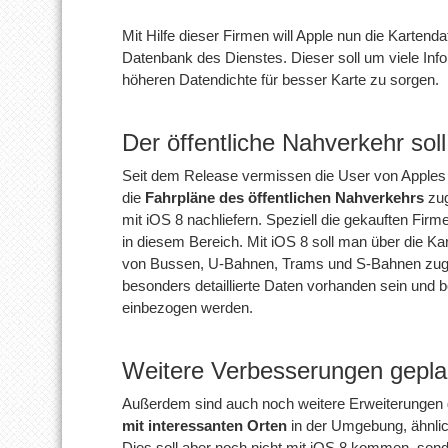
Mit Hilfe dieser Firmen will Apple nun die Kartenda
Datenbank des Dienstes. Dieser soll um viele Info
höheren Datendichte für besser Karte zu sorgen.
Der öffentliche Nahverkehr so
Seit dem Release vermissen die User von Apples 
die
Fahrpläne des öffentlichen Nahverkehrs
zug
mit iOS 8 nachliefern. Speziell die gekauften Fir
in diesem Bereich. Mit iOS 8 soll man über die Kar
von Bussen, U-Bahnen, Trams und S-Bahnen zugre
besonders detaillierte Daten vorhanden sein und b
einbezogen werden.
Weitere Verbesserungen gepla
Außerdem sind auch noch weitere Erweiterungen g
mit interessanten Orten
in der Umgebung, ähnlic
Dies soll aber noch nicht mit iOS 8 kommen, sond