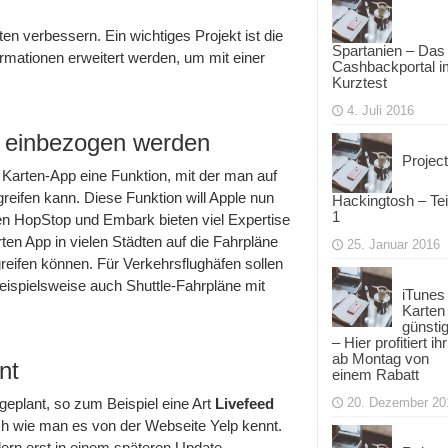
ten verbessern. Ein wichtiges Projekt ist die
Spartanien – Das
rmationen erweitert werden, um mit einer
Cashbackportal i
Kurztest
4. Juli 2016
ll einbezogen werden
Project
Karten-App eine Funktion, mit der man auf
reifen kann. Diese Funktion will Apple nun
Hackingtosh – Tei
1
men HopStop und Embark bieten viel Expertise
ten App in vielen Städten auf die Fahrpläne
25. Januar 2016
ifen können. Für Verkehrsflughäfen sollen
eispielsweise auch Shuttle-Fahrpläne mit
iTunes
Karten
günsti
– Hier profitiert ihr
ab Montag von
nt
einem Rabatt
eplant, so zum Beispiel eine Art
Livefeed
20. Dezember 20
h wie man es von der Webseite Yelp kennt.
ern erst in einem späteren Update.