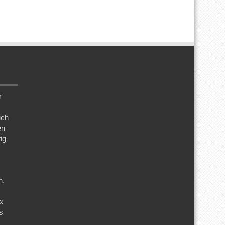
r
uch
en
ig
n.
ix
s