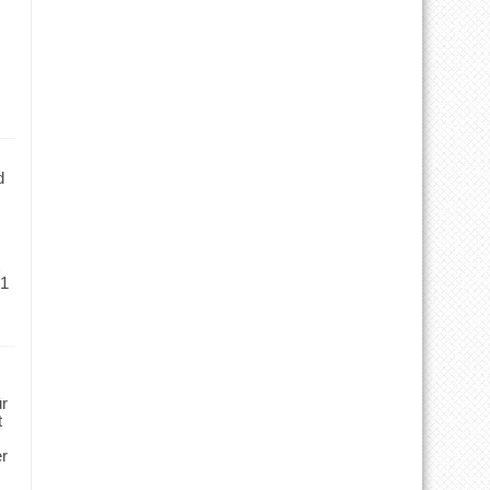
d
 1
ür
t
er