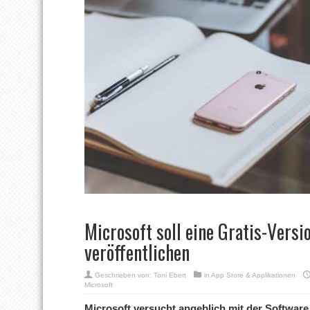
Microsoft soll eine Gratis-Vers
veröffentlichen
Geschrieben von:
Toni Ebert
in
App Store & Applikationen
Microsoft
Microsoft versucht angeblich mit der Software