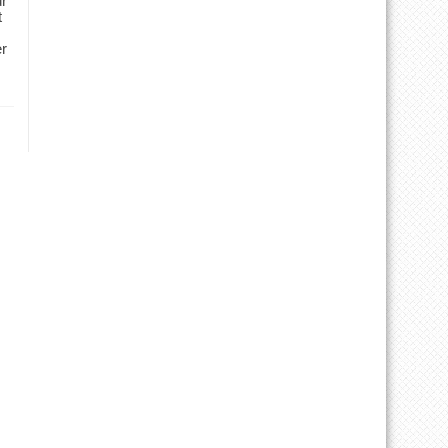
ür
t
er