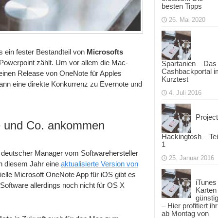
besten Tipps
26. Mai 2020
s ein fester Bestandteil von
Microsofts
Powerpoint zählt. Um vor allem die Mac-
Spartanien – Das
Cashbackportal i
 einen Release von OneNote für Apples
Kurztest
dann eine direkte Konkurrenz zu Evernote und
4. Juli 2016
Project
te und Co. ankommen
Hackingtosh – Tei
1
n deutscher Manager vom Softwarehersteller
25. Januar 2016
in diesem Jahr eine
aktualisierte Version von
izielle Microsoft OneNote App für iOS gibt es
iTunes
 Software allerdings noch nicht für OS X
Karten
günsti
– Hier profitiert ihr
ab Montag von