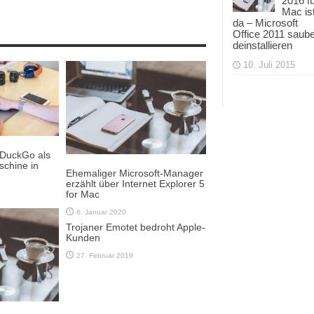
2016 f
Mac is
da – Microsoft
Office 2011 saub
deinstallieren
10. Juli 2015
kDuckGo als
chine in
Ehemaliger Microsoft-Manager
n
erzählt über Internet Explorer 5
for Mac
6. Januar 2020
Trojaner Emotet bedroht Apple-
Kunden
27. Februar 2019