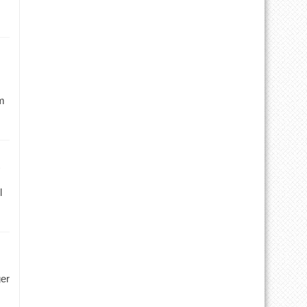
m
l
ger