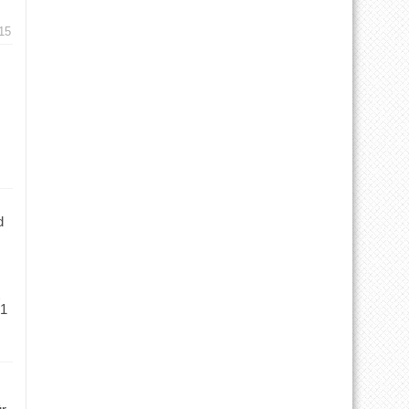
15
d
 1