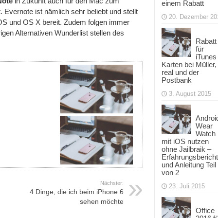
ote
in Zukunft auch für den Mac zum
einem Rabatt
 Evernote ist nämlich sehr beliebt und stellt
20. Dezember 20
iOS und OS X bereit. Zudem folgen immer
igen Alternativen Wunderlist stellen des
Rabatt
für
iTunes
Karten bei Müller,
real und der
Postbank
3. August 2015
Androi
Wear
Watch
mit iOS nutzen
ohne Jailbraik –
Erfahrungsbericht
und Anleitung Teil
von 2
Nächster:
23. Juli 2015
4 Dinge, die ich beim iPhone 6
sehen möchte
Office