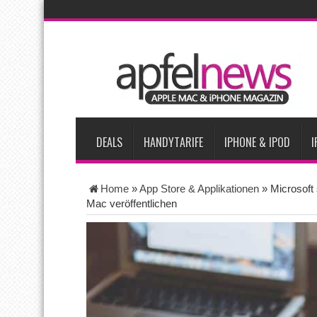
AKTUELLE NACHRICHTEN
Apple testet zwei neue Display-Panels für iPhone-Modelle 20
Apples Smartbrille könnte das nächste große Gesundheits-Ga
Apples vermutete AirPods mit Kameras sollen bereits im Sept
Apple erzielt 49 Prozent des weltweiten Smartphone-Umsatzes 
Tim Cook: Mehr Speicherlieferanten bedeuten nicht zwingend 
DEALS
HANDYTARIFE
IPHONE & IPOD
I
Home
»
App Store & Applikationen
»
Microsoft 
Mac veröffentlichen