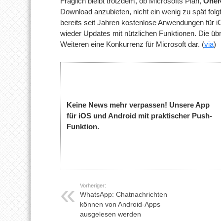
Fraglich bleibt trotzdem, ob Microsofts Plan,
OneN
Download anzubieten, nicht ein wenig zu spät folgt.
bereits seit Jahren kostenlose Anwendungen für 
wieder Updates mit nützlichen Funktionen. Die übr
Weiteren eine Konkurrenz für Microsoft dar. (
via
)
Keine News mehr verpassen! Unsere App
für iOS und Android mit praktischer Push-
Funktion.
Vorheriger:
WhatsApp: Chatnachrichten
können von Android-Apps
ausgelesen werden