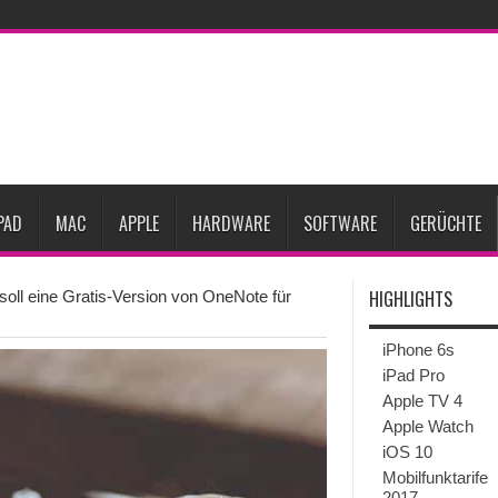
27
iPhone 18 Pro: Diese 3 großen Upgrades bringt das Top-Modell
dget werden
Apple übernimmt Softwarefirma PlasmaSolve
iPhone Air 2 für A
ember erscheinen
Gebrauchte Mac-Systeme: Eine wirtschaftliche und nachhalti
im 2. Quartal
Apple verbucht Rekordzahlen im dritten Quartal 2026
sinkende Preise
PAD
MAC
APPLE
HARDWARE
SOFTWARE
GERÜCHTE
HIGHLIGHTS
soll eine Gratis-Version von OneNote für
iPhone 6s
iPad Pro
Apple TV 4
Apple Watch
iOS 10
Mobilfunktarife
2017