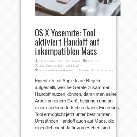
OS X Yosemite: Tool
aktiviert Handoff auf
inkompatiblen Macs
Geschrieben von:
Toni Ebert
in
OS X
24. Oktober 2014 um 13:15
für
Kommentare deaktiviert
Themen:
OS X Yosemite
OS
X
Eigentlich hat Apple klare Regeln
Yosemite:
aufgestellt, welche Geräte zusammen
Tool
aktiviert
Handoff nutzen können, damit man seine
Handoff
Arbeit an einem Gerät beginnen und an
auf
inkompatiblen
einem anderen fortsetzen kann. Ein neues
Macs
Tool ermöglicht jetzt unter bestimmten
Umständen Handoff auch auf Macs, die
eigentlich nicht dafür vorgesehen sind.