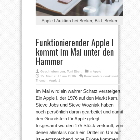
Apple I Auktion bei Breker, Bild: Breker
Funktionierender Apple I
kommt im Mai unter den
Hammer
Geschrieben von:
Toni Ebert
in
Apple
für
15. März 2017 um 15:06
Kommentare deaktiviert
Funktionierend
Themen:
Apple 1
Apple
I
Im Mai wird ein wahrer Schatz versteigert.
kommt
Ein Apple I, der 1976 auf den Markt kam.
im
Mai
Steve Jobs und Steve Wozniak haben
unter
noch persönlich daran gearbeitet und damit
den
Hammer
den Grundstein für Apple gelegt.
Insgesamt wurden 175 Stück verkauft, von
denen allenfalls noch ein Drittel im Umlauf
ist – entsprechend hohe Erlöse kommen