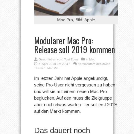
Mac Pro, Bild: Apple
Modularer Mac Pro:
Release soll 2019 kommen
Geschrieben von:
Toni Ebert
in
Mac
für
5. April 2018 um 20:47
Kommentare deaktiviert
Modularer
Themen:
Mac Pro
Mac
Pro:
Im letzten Jahr hat Apple angekündigt,
Release
seine Pro-User nicht vergessen zu haben
soll
2019
und will sie mit einem neuen Mac Pro
kommen
beglücken. Auf den muss die Zielgruppe
aber noch etwas warten – er soll erst 2019
auf den Markt kommen.
Das dauert noch