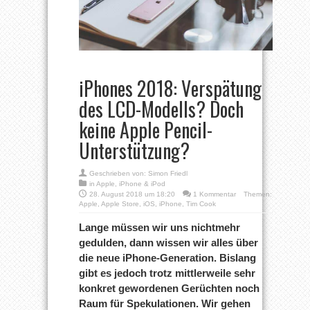
iPhones 2018: Verspätung
des LCD-Modells? Doch
keine Apple Pencil-
Unterstützung?
Geschrieben von:
Simon Friedl
in
Apple
,
iPhone & iPod
28. August 2018 um 18:20
1 Kommentar
Themen:
Apple
,
Apple Store
,
iOS
,
iPhone
,
Tim Cook
Lange müssen wir uns nichtmehr
gedulden, dann wissen wir alles über
die neue iPhone-Generation. Bislang
gibt es jedoch trotz mittlerweile sehr
konkret gewordenen Gerüchten noch
Raum für Spekulationen. Wir gehen