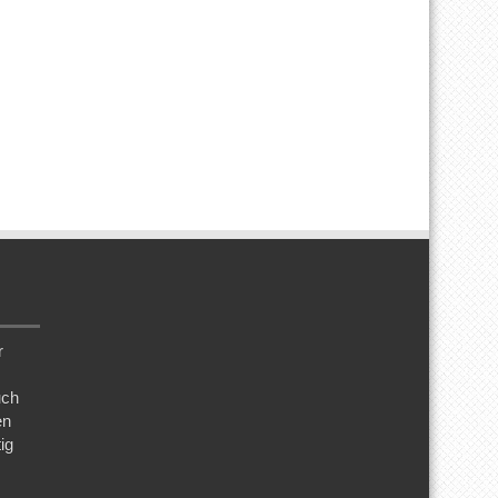
r
uch
en
ig