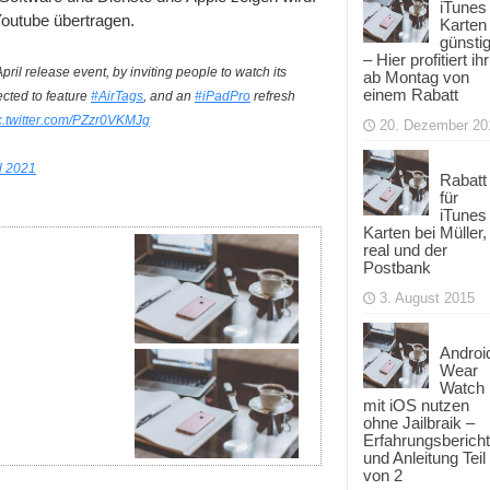
iTunes
Youtube übertragen.
Karten
günsti
– Hier profitiert ihr
pril release event, by inviting people to watch its
ab Montag von
einem Rabatt
ected to feature
#AirTags
, and an
#iPadPro
refresh
c.twitter.com/PZzr0VKMJg
20. Dezember 20
il 2021
Rabatt
für
iTunes
Karten bei Müller,
real und der
Postbank
3. August 2015
Androi
Wear
Watch
mit iOS nutzen
ohne Jailbraik –
Erfahrungsbericht
und Anleitung Teil
von 2