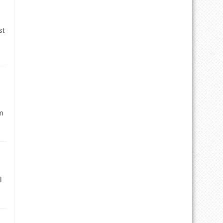
st
m
l