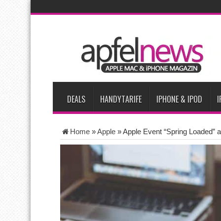
AKTUELLE NACHRICHTEN
Bericht: iPad-Lieferungen im 2. Quartal 2026 um 7,5 Prozent 
Vom iPad-Design zum eigenen T-Shirt: Checkliste für Apple-Kr
Apple testet zwei neue Display-Panels für iPhone-Modelle 20
Apples Smartbrille könnte das nächste große Gesundheits-Ga
DEALS
HANDYTARIFE
IPHONE & IPOD
I
Home
»
Apple
»
Apple Event “Spring Loaded” 