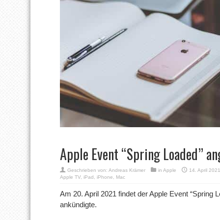
Apple Event “Spring Loaded” an
Geschrieben von:
Andreas Krämer
in
Apple
14. April 202
Apple TV
,
iPad
,
iPhone
,
Mac
Am 20. April 2021 findet der Apple Event “Spring L
ankündigte.