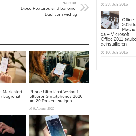
Nächster:
23. Juli 2015
Diese Features sind bei einer
Dashcam wichtig
Office
2016 f
Mac is
da – Microsoft
Office 2011 saub
deinstallieren
10. Juli 2015
 Marktstart
iPhone Ultra lässt Verkauf
r begrenzt
faltbarer Smartphones 2026
um 20 Prozent steigen
6. August 2026