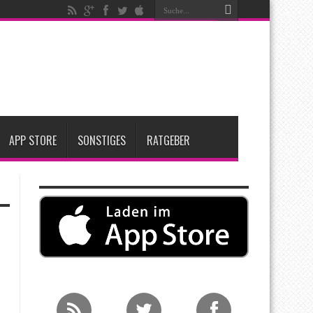
igen
iPadOS 27 spendiert iPad zwei neue Funktionen
nfang 2027 erwartet
APP STORE
SONSTIGES
RATGEBER