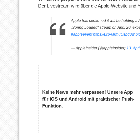
Der Livestream wird über die Apple-Website und 
Apple has confirmed it will be holding a A
„Spring Loaded“ stream on April 20, exp
#appleevent
https://t.co/MrmuQspq3w
pi
— AppleInsider (@appleinsider)
13. Apr
Keine News mehr verpassen! Unsere App
für iOS und Android mit praktischer Push-
Funktion.