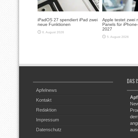
iPadOS 27 spendiert iPad zwei
Apple testet zwei 
neue Funktionen
Panels für iPhone
2027
6. August 2026
5. August 2026
DAS I
Apfelnews
Apf
Kontakt
New
Redaktion
Pro
dem
Impressum
ang
Datenschutz
aus