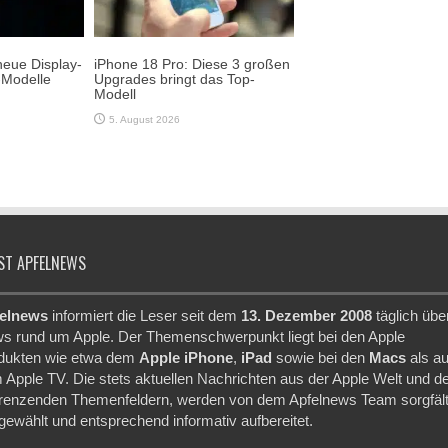
neue Display-
iPhone 18 Pro: Diese 3 großen
-Modelle
Upgrades bringt das Top-
Modell
5. August 2026
ST APFELNEWS
elnews
informiert die Leser seit dem
13. Dezember 2008
täglich übe
s rund um Apple. Der Themenschwerpunkt liegt bei den Apple
dukten wie etwa dem
Apple iPhone
,
iPad
sowie bei den
Macs
als a
 Apple TV. Die stets aktuellen Nachrichten aus der Apple Welt und d
renzenden Themenfeldern, werden von dem Apfelnews Team sorgfält
gewählt und entsprechend informativ aufbereitet.