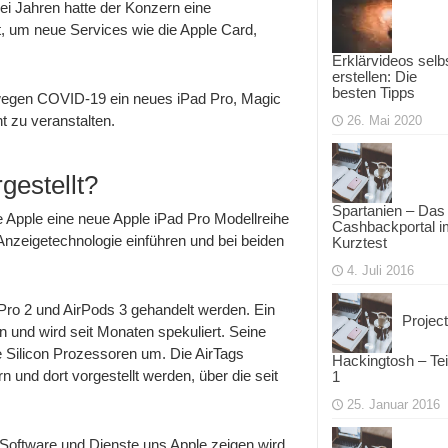
 zwei Jahren hatte der Konzern eine
, um neue Services wie die Apple Card,
Erklärvideos selb
erstellen: Die
besten Tipps
 wegen COVID-19 ein neues iPad Pro, Magic
 zu veranstalten.
26. Mai 2020
gestellt?
Spartanien – Das
Apple eine neue Apple iPad Pro Modellreihe
Cashbackportal i
-Anzeigetechnologie einführen und bei beiden
Kurztest
4. Juli 2016
 Pro 2 und AirPods 3 gehandelt werden. Ein
Project
n und wird seit Monaten spekuliert. Seine
 Silicon Prozessoren um. Die AirTags
Hackingtosh – Tei
 und dort vorgestellt werden, über die seit
1
25. Januar 2016
 Software und Dienste uns Apple zeigen wird.