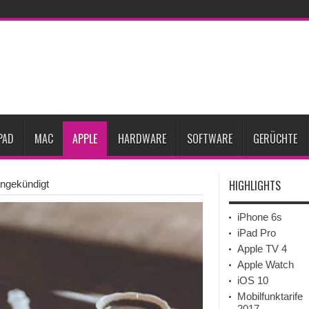
gesunken
iPhone 18 Pro zum Marktstart möglicherweise nur begrenzt verfügbar
eative
iPhone Ultra lässt Verkauf faltbarer Smartphones 2026 um 20 Prozent ste
27
iPhone 18 Pro: Diese 3 großen Upgrades bringt das Top-Modell
dget werden
Apple übernimmt Softwarefirma PlasmaSolve
iPhone Air 2 für A
PAD
MAC
APPLE
HARDWARE
SOFTWARE
GERÜCHTE
HIGHLIGHTS
angekündigt
iPhone 6s
iPad Pro
Apple TV 4
Apple Watch
iOS 10
Mobilfunktarife
2017