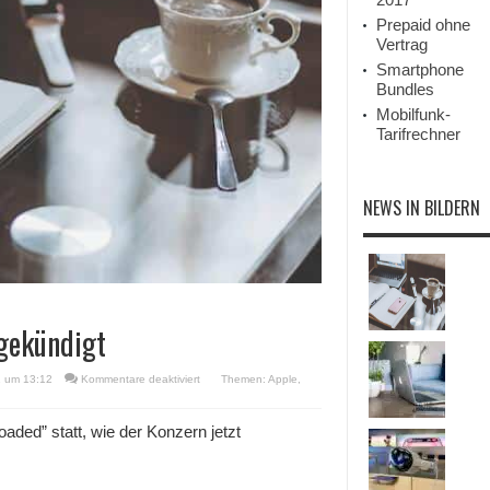
Prepaid ohne
Vertrag
Smartphone
Bundles
Mobilfunk-
Tarifrechner
NEWS IN BILDERN
gekündigt
für
1 um 13:12
Kommentare deaktiviert
Themen:
Apple
,
Apple
Event
“Spring
oaded” statt, wie der Konzern jetzt
Loaded”
angekündigt