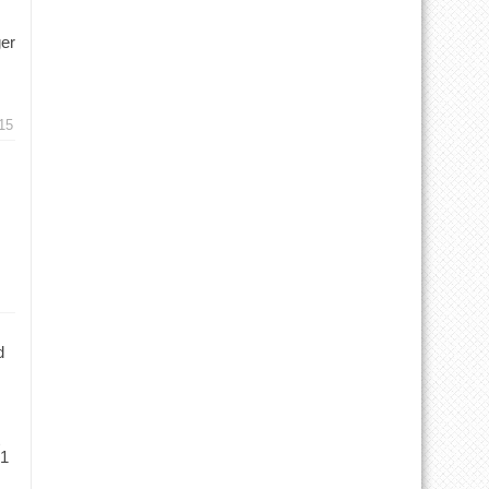
ger
15
d
 1