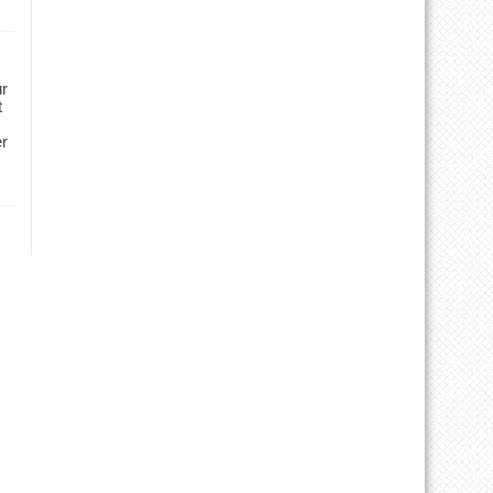
ür
t
er