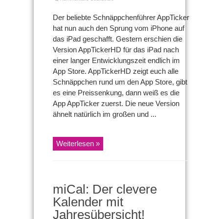
AppTickerHD:
Endlich
Der beliebte Schnäppchenführer AppTicker
auch
hat nun auch den Sprung vom iPhone auf
auf
dem
das iPad geschafft. Gestern erschien die
iPad
Version AppTickerHD für das iPad nach
+
Promocodes!
einer langer Entwicklungszeit endlich im
App Store. AppTickerHD zeigt euch alle
Schnäppchen rund um den App Store, gibt
es eine Preissenkung, dann weiß es die
App AppTicker zuerst. Die neue Version
ähnelt natürlich im großen und ...
Weiterlesen »
miCal: Der clevere
Kalender mit
Jahresübersicht!