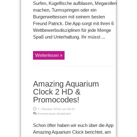
Surfen, Kugelfische aufblasen, Megarollen
machen, Turmspringen oder ein
Burgerwettessen mit seinem besten
Freund Patrick. Die App sorgt mit ihren 6
Wettbewerbsdisziplinen für jede Menge
Spaß und Unterhaltung. Ihr müsst ...
Weiterlesen »
Amazing Aquarium
Clock 2 HD &
Promocodes!
7. Oktober 2010 um 09:41
für
Kommentare deaktiviert
Amazing
Aquarium
Schon öfter haben wir euch über die App
Clock
Amazing Aquarium Clock berichtet, am
2
HD