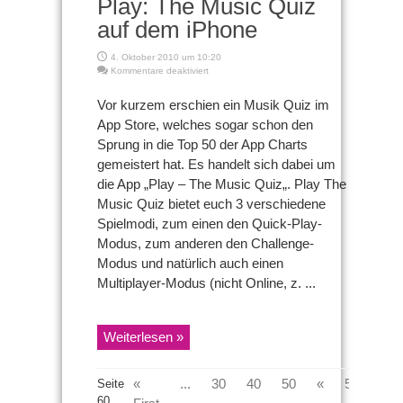
Play: The Music Quiz
auf dem iPhone
4. Oktober 2010 um 10:20
für
Kommentare deaktiviert
Play:
The
Vor kurzem erschien ein Musik Quiz im
Music
App Store, welches sogar schon den
Quiz
auf
Sprung in die Top 50 der App Charts
dem
gemeistert hat. Es handelt sich dabei um
iPhone
die App „Play – The Music Quiz„. Play The
Music Quiz bietet euch 3 verschiedene
Spielmodi, zum einen den Quick-Play-
Modus, zum anderen den Challenge-
Modus und natürlich auch einen
Multiplayer-Modus (nicht Online, z. ...
Weiterlesen »
«
...
30
40
50
«
58
59
Seite
60