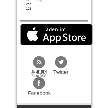
First
von
102
ANMELDEN
Twitter
Beim RSS
Feed
Facebook