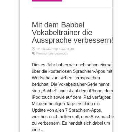
Mit dem Babbel
Vokabeltrainer die
Aussprache verbessern!
12. Oktober 2010 um 11:48
für
Kommentare deaktiviert
Mit
dem
Dieses Jahr haben wir euch schon einmal
Babbel
über die kostenlosen Sprachlern-Apps mit
Vokabeltrainer
die
Wortschatz in sieben Lernsprachen
Aussprache
berichtet. Die Vokabeltrainer-Serie nennt
verbessern!
sich „Babbel“ und ist auf dem iPhone, dem
iPod touch sowie auf dem iPad verfügbar.
Mit dem heutigen Tage erschien ein
Update von allen 7 Sprachlern-Apps,
welches euch helfen soll, eure Aussprache
zu verbessern. Es handelt sich dabei um
eine ...