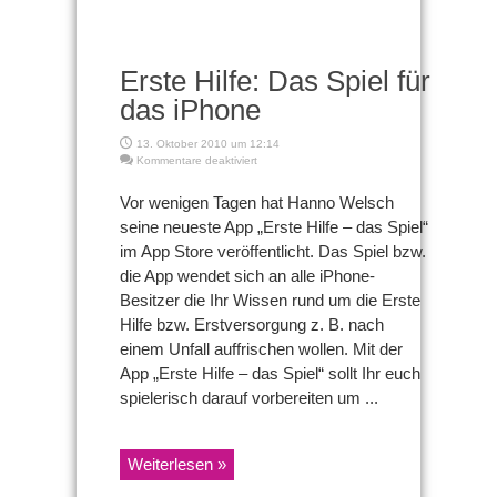
Erste Hilfe: Das Spiel für
das iPhone
13. Oktober 2010 um 12:14
für
Kommentare deaktiviert
Erste
Hilfe:
Vor wenigen Tagen hat Hanno Welsch
Das
seine neueste App „Erste Hilfe – das Spiel“
Spiel
für
im App Store veröffentlicht. Das Spiel bzw.
das
die App wendet sich an alle iPhone-
iPhone
Besitzer die Ihr Wissen rund um die Erste
Hilfe bzw. Erstversorgung z. B. nach
einem Unfall auffrischen wollen. Mit der
App „Erste Hilfe – das Spiel“ sollt Ihr euch
spielerisch darauf vorbereiten um ...
Weiterlesen »