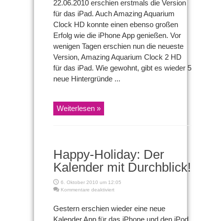
22.06.2010 erschien erstmals die Version
&
für das iPad. Auch Amazing Aquarium
Promocodes!
Clock HD konnte einen ebenso großen
Erfolg wie die iPhone App genießen. Vor
wenigen Tagen erschien nun die neueste
Version, Amazing Aquarium Clock 2 HD
für das iPad. Wie gewohnt, gibt es wieder 5
neue Hintergründe ...
Weiterlesen »
Happy-Holiday: Der
Kalender mit Durchblick!
6. Oktober 2010 um 12:05
für
Kommentare deaktiviert
Happy-
Holiday:
Gestern erschien wieder eine neue
Der
Kalender App für das iPhone und den iPod
Kalender