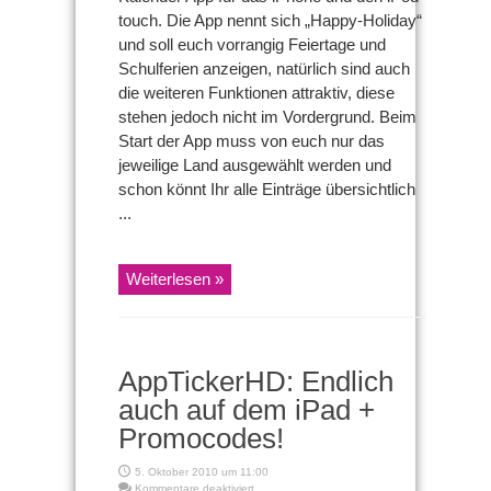
mit
touch. Die App nennt sich „Happy-Holiday“
Durchblick!
und soll euch vorrangig Feiertage und
Schulferien anzeigen, natürlich sind auch
die weiteren Funktionen attraktiv, diese
stehen jedoch nicht im Vordergrund. Beim
Start der App muss von euch nur das
jeweilige Land ausgewählt werden und
schon könnt Ihr alle Einträge übersichtlich
...
Weiterlesen »
AppTickerHD: Endlich
auch auf dem iPad +
Promocodes!
5. Oktober 2010 um 11:00
für
Kommentare deaktiviert