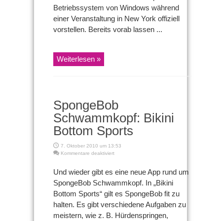
Betriebssystem von Windows während
einer Veranstaltung in New York offiziell
vorstellen. Bereits vorab lassen ...
Weiterlesen »
SpongeBob
Schwammkopf: Bikini
Bottom Sports
7. Oktober 2010 um 13:53
für
Kommentare deaktiviert
SpongeBob
Schwammkopf:
Und wieder gibt es eine neue App rund um
Bikini
SpongeBob Schwammkopf. In „Bikini
Bottom
Sports
Bottom Sports“ gilt es SpongeBob fit zu
halten. Es gibt verschiedene Aufgaben zu
meistern, wie z. B. Hürdenspringen,