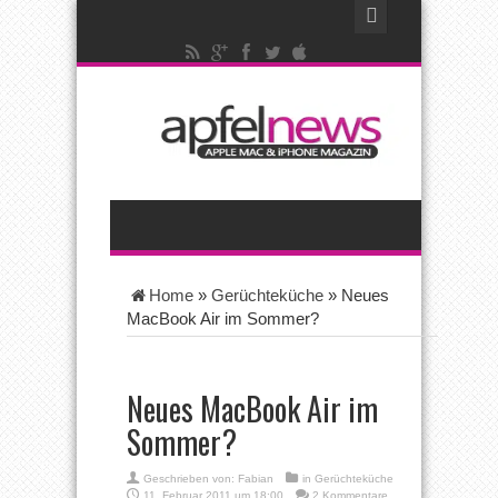
Home
»
Gerüchteküche
»
Neues
MacBook Air im Sommer?
Neues MacBook Air im
Sommer?
Geschrieben von:
Fabian
in
Gerüchteküche
11. Februar 2011 um 18:00
2 Kommentare