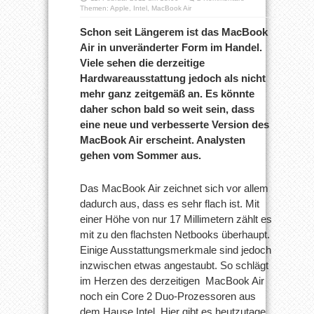
Themen:
Apple
,
Intel
,
MacBook Air
Schon seit Längerem ist das MacBook
Air in unveränderter Form im Handel.
Viele sehen die derzeitige
Hardwareausstattung jedoch als nicht
mehr ganz zeitgemäß an. Es könnte
daher schon bald so weit sein, dass
eine neue und verbesserte Version des
MacBook Air erscheint. Analysten
gehen vom Sommer aus.
Das MacBook Air zeichnet sich vor allem
dadurch aus, dass es sehr flach ist. Mit
einer Höhe von nur 17 Millimetern zählt es
mit zu den flachsten Netbooks überhaupt.
Einige Ausstattungsmerkmale sind jedoch
inzwischen etwas angestaubt. So schlägt
im Herzen des derzeitigen MacBook Air
noch ein Core 2 Duo-Prozessoren aus
dem Hause Intel. Hier gibt es heutzutage