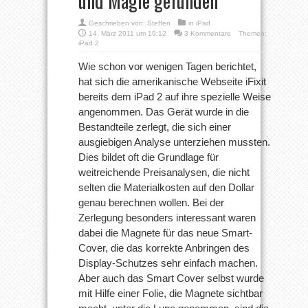
und Magie gefunden
Geschrieben von:
Steffen
in
iPad
14. März 2011 um 19:12
3 Kommentare
Themen:
iPad 2
Wie schon vor wenigen Tagen berichtet,
hat sich die amerikanische Webseite iFixit
bereits dem iPad 2 auf ihre spezielle Weise
angenommen. Das Gerät wurde in die
Bestandteile zerlegt, die sich einer
ausgiebigen Analyse unterziehen mussten.
Dies bildet oft die Grundlage für
weitreichende Preisanalysen, die nicht
selten die Materialkosten auf den Dollar
genau berechnen wollen. Bei der
Zerlegung besonders interessant waren
dabei die Magnete für das neue Smart-
Cover, die das korrekte Anbringen des
Display-Schutzes sehr einfach machen.
Aber auch das Smart Cover selbst wurde
mit Hilfe einer Folie, die Magnete sichtbar